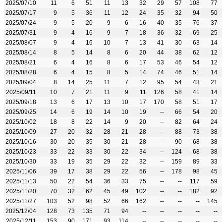
2025/07/10
11
6
51
11
13
32
29
57
108
77
2025/07/17
9
5
36
11
12
24
35
32
94
50
2025/07/24
9
5
20
9
6
16
40
35
76
37
2025/07/31
9
4
16
9
7
18
36
32
69
25
2025/08/07
9
4
16
10
7
13
41
30
63
14
2025/08/14
8
5
14
8
6
20
44
38
62
12
2025/08/21
6
4
16
8
6
17
53
46
54
12
2025/08/28
6
4
15
8
5
14
74
46
51
14
2025/09/04
8
14
25
11
7
12
95
54
43
21
2025/09/11
10
7
21
11
9
11
126
58
41
14
2025/09/18
13
6
17
13
10
17
170
58
51
17
2025/09/25
14
6
19
14
10
19
--
66
54
20
2025/10/02
18
8
22
14
9
20
--
82
64
24
2025/10/09
27
20
32
28
21
28
--
88
73
38
2025/10/16
30
20
35
30
21
28
--
90
68
38
2025/10/23
33
22
33
30
22
34
--
124
68
38
2025/10/30
33
19
35
29
22
32
--
159
89
33
2025/11/06
39
17
38
29
22
56
--
178
98
45
2025/11/13
50
22
54
36
33
75
--
--
117
59
2025/11/20
70
32
62
45
49
102
--
--
182
92
2025/11/27
103
52
98
52
66
162
--
--
--
145
2025/12/04
128
73
135
71
94
--
--
--
--
--
2025/12/11
153
90
171
93
114
--
--
--
--
--