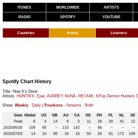
ITUNES
WORLDWIDE
ARTISTS
RADIO
SPOTIFY
YOUTUBE
Countries
Artists
Listeners
Spotify Chart History
Title: How It’s Done
Artists:
HUNTR/X
,
Ejae
,
AUDREY NUNA
,
REI AMI
,
KPop Demon Hunters C
Show:
Weekly
·
Daily
|
Positions
·
Streams
·
Both
Date
Global
US
GB
AU
CA
DE
PH
PL
NL
SE
Peak
6
4
14
8
5
11
26
30
41
12
2025/06/26
109
95
--
133
142
--
96
--
--
--
2025/07/03
14
10
80
18
16
50
26
61
172
159