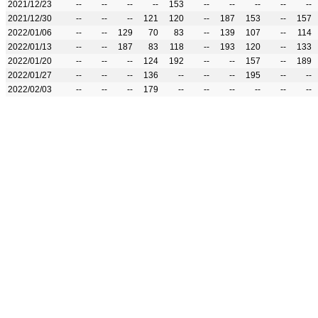
2021/12/23
--
--
--
--
153
--
--
--
--
--
2021/12/30
--
--
--
121
120
--
187
153
--
157
2022/01/06
--
--
129
70
83
--
139
107
--
114
2022/01/13
--
--
187
83
118
--
193
120
--
133
2022/01/20
--
--
--
124
192
--
--
157
--
189
2022/01/27
--
--
--
136
--
--
--
195
--
--
2022/02/03
--
--
--
179
--
--
--
--
--
--