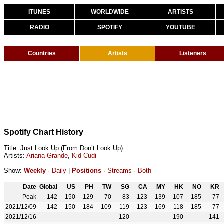
ITUNES
WORLDWIDE
ARTISTS
RADIO
SPOTIFY
YOUTUBE
Countries
Artists
Listeners
Spotify Chart History
Title: Just Look Up (From Don’t Look Up)
Artists:
Ariana Grande
,
Kid Cudi
Show:
Weekly
·
Daily
|
Positions
·
Streams
·
Both
Date
Global
US
PH
TW
SG
CA
MY
HK
NO
KR
Peak
142
150
129
70
83
123
139
107
185
77
2021/12/09
142
150
184
109
119
123
169
118
185
77
2021/12/16
--
--
--
--
120
--
--
190
--
141