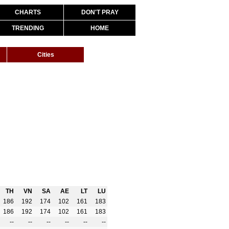
CHARTS
DON'T PRAY
TRENDING
HOME
Cities
TH
VN
SA
AE
LT
LU
186
192
174
102
161
183
186
192
174
102
161
183
--
--
--
--
--
--