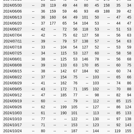
2024/05/30
--
28
119
49
44
80
45
158
35
34
2024/06/06
--
36
159
59
46
93
49
188
39
42
2024/06/13
--
36
160
64
49
101
50
--
47
45
2024/06/20
--
37
177
65
54
104
53
--
44
47
2024/06/27
--
42
--
72
56
118
53
--
51
53
2024/07/04
--
42
--
75
62
127
58
--
56
63
2024/07/11
--
39
--
79
57
138
57
--
54
63
2024/07/18
--
33
--
104
54
127
52
--
53
59
2024/07/25
--
34
--
115
53
127
60
--
58
58
2024/08/01
--
38
--
125
53
146
78
--
56
68
2024/08/08
--
39
--
133
63
170
85
--
60
75
2024/08/15
--
38
--
142
67
184
92
--
60
74
2024/08/22
--
37
--
154
75
--
103
--
65
66
2024/08/29
--
41
--
162
76
--
103
--
74
86
2024/09/05
--
43
--
172
71
195
102
--
70
88
2024/09/12
--
47
--
185
77
--
98
--
82
94
2024/09/19
--
60
--
--
79
--
112
--
85
115
2024/09/26
--
62
--
199
105
--
127
--
86
124
2024/10/03
--
61
--
190
101
--
113
--
85
133
2024/10/10
--
77
--
--
122
--
130
--
97
138
2024/10/17
--
71
--
--
153
--
123
--
92
143
2024/10/24
--
80
--
--
187
--
144
--
119
155