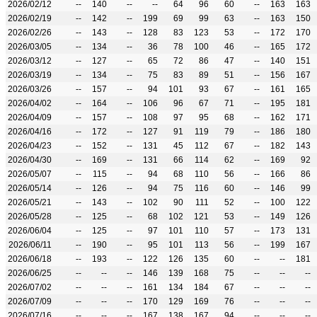
2026/02/12
--
140
--
--
64
96
60
--
163
163
2026/02/19
--
142
--
199
69
99
63
--
163
150
2026/02/26
--
143
--
128
83
123
53
--
172
170
2026/03/05
--
134
--
36
78
100
46
--
165
172
2026/03/12
--
127
--
65
72
86
47
--
140
151
2026/03/19
--
134
--
75
83
89
51
--
156
167
2026/03/26
--
157
--
94
101
93
67
--
161
165
2026/04/02
--
164
--
106
96
67
71
--
195
181
2026/04/09
--
157
--
108
97
95
68
--
162
171
2026/04/16
--
172
--
127
91
119
79
--
186
180
2026/04/23
--
152
--
131
45
112
67
--
182
143
2026/04/30
--
169
--
131
66
114
62
--
169
92
2026/05/07
--
115
--
94
68
110
56
--
166
86
2026/05/14
--
126
--
94
75
116
60
--
146
99
2026/05/21
--
143
--
102
90
111
52
--
100
122
2026/05/28
--
125
--
68
102
121
53
--
149
126
2026/06/04
--
125
--
97
101
110
57
--
173
131
2026/06/11
--
190
--
95
101
113
56
--
199
167
2026/06/18
--
193
--
122
126
135
60
--
--
181
2026/06/25
--
--
--
146
139
168
75
--
--
--
2026/07/02
--
--
--
161
134
184
67
--
--
--
2026/07/09
--
--
--
170
129
169
76
--
--
--
2026/07/16
--
--
--
167
138
167
94
--
--
--