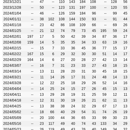
2023/12/21
--
47
--
110
143
184
108
--
128
56
2023/12/28
--
50
--
123
131
197
100
--
120
55
2024/01/04
--
46
--
126
159
184
96
--
99
45
2024/01/11
--
38
102
108
144
150
93
--
91
44
2024/01/18
--
23
42
86
108
109
66
--
69
26
2024/01/25
--
21
12
74
79
73
45
195
59
24
2024/02/01
197
17
5
50
42
39
34
87
36
17
2024/02/08
159
14
5
35
35
34
33
63
19
16
2024/02/15
--
15
7
33
36
45
36
77
15
17
2024/02/22
167
15
6
29
32
30
30
51
14
17
2024/02/29
164
14
6
27
20
28
27
42
13
14
2024/03/07
--
16
7
31
23
33
27
43
18
15
2024/03/14
--
13
11
28
20
31
30
45
18
15
2024/03/21
--
11
14
26
17
31
24
48
14
13
2024/03/28
--
12
22
25
18
29
26
52
14
16
2024/04/04
--
14
25
24
15
27
26
45
15
13
2024/04/11
--
13
29
28
19
31
25
59
12
11
2024/04/18
--
12
31
30
19
26
21
62
11
13
2024/04/25
--
13
38
38
24
32
29
67
17
13
2024/05/02
--
18
66
40
29
54
31
74
26
19
2024/05/09
--
20
100
44
36
65
33
99
30
23
2024/05/16
--
23
117
49
40
74
43
133
34
29
2024/05/23
--
26
119
49
43
76
40
149
34
32