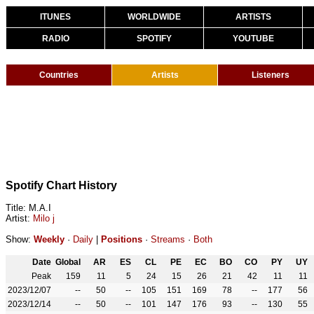
ITUNES
WORLDWIDE
ARTISTS
RADIO
SPOTIFY
YOUTUBE
Countries
Artists
Listeners
Spotify Chart History
Title: M.A.I
Artist:
Milo j
Show:
Weekly
·
Daily
|
Positions
·
Streams
·
Both
Date
Global
AR
ES
CL
PE
EC
BO
CO
PY
UY
Peak
159
11
5
24
15
26
21
42
11
11
2023/12/07
--
50
--
105
151
169
78
--
177
56
2023/12/14
--
50
--
101
147
176
93
--
130
55