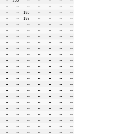
--
200
--
--
--
--
--
--
--
--
--
--
--
--
--
--
195
--
--
--
--
--
--
198
--
--
--
--
--
--
--
--
--
--
--
--
--
--
--
--
--
--
--
--
--
--
--
--
--
--
--
--
--
--
--
--
--
--
--
--
--
--
--
--
--
--
--
--
--
--
--
--
--
--
--
--
--
--
--
--
--
--
--
--
--
--
--
--
--
--
--
--
--
--
--
--
--
--
--
--
--
--
--
--
--
--
--
--
--
--
--
--
--
--
--
--
--
--
--
--
--
--
--
--
--
--
--
--
--
--
--
--
--
--
--
--
--
--
--
--
--
--
--
--
--
--
--
--
--
--
--
--
--
--
--
--
--
--
--
--
--