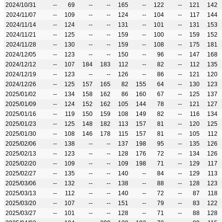
2024/10/31
--
69
--
--
165
--
122
--
121
142
2024/11/07
--
109
--
--
124
--
104
--
117
144
2024/11/14
--
124
--
--
131
--
101
--
131
153
2024/11/21
--
125
--
--
159
--
100
--
159
152
2024/11/28
--
130
--
--
159
--
108
--
175
181
2024/12/05
--
123
--
--
150
--
96
--
147
168
2024/12/12
--
107
184
183
112
--
82
--
112
135
2024/12/19
--
123
--
--
126
--
86
--
121
120
2024/12/26
--
125
157
165
82
155
64
--
130
123
2025/01/02
--
134
158
162
86
160
67
--
125
137
2025/01/09
--
124
152
162
105
144
78
--
121
127
2025/01/16
--
119
150
159
108
149
82
--
116
134
2025/01/23
--
125
148
182
113
157
81
--
120
125
2025/01/30
--
108
146
178
115
157
81
--
105
112
2025/02/06
--
138
--
--
137
198
95
--
135
126
2025/02/13
--
123
--
--
128
176
72
--
134
126
2025/02/20
--
109
--
--
109
198
71
--
129
117
2025/02/27
--
135
--
--
140
--
84
--
129
113
2025/03/06
--
132
--
--
138
--
88
--
128
123
2025/03/13
--
112
--
--
140
--
72
--
87
118
2025/03/20
--
107
--
--
151
--
79
--
83
122
2025/03/27
--
101
--
--
128
--
71
--
88
128