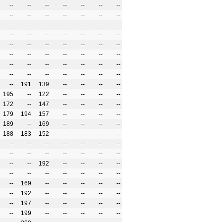
--
--
--
--
--
--
--
--
--
--
--
--
--
--
--
--
--
--
--
--
--
--
--
--
--
--
--
--
--
--
--
--
--
--
--
--
--
--
--
--
--
--
--
--
--
--
--
--
--
--
--
--
--
--
--
--
--
191
139
--
--
--
--
195
--
122
--
--
--
--
172
--
147
--
--
--
--
179
194
157
--
--
--
--
189
--
169
--
--
--
--
188
183
152
--
--
--
--
--
--
--
--
--
--
--
--
--
--
--
--
--
--
--
--
192
--
--
--
--
--
--
--
--
--
--
--
--
169
--
--
--
--
--
--
192
--
--
--
--
--
--
197
--
--
--
--
--
--
199
--
--
--
--
--