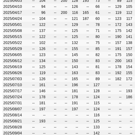
2025/04/03
--
104
--
200
128
193
73
--
89
115
2025/04/10
--
94
--
--
126
--
66
--
129
105
2025/04/17
--
96
--
200
116
165
61
--
119
112
2025/04/24
--
104
--
--
121
187
60
--
123
117
2025/05/01
--
122
--
--
129
--
78
--
172
143
2025/05/08
--
137
--
--
125
--
71
--
175
142
2025/05/15
--
122
--
--
125
--
80
--
190
141
2025/05/22
--
102
--
--
132
--
75
--
157
138
2025/05/29
--
126
--
--
155
--
85
--
191
157
2025/06/05
--
123
--
--
145
--
82
--
175
150
2025/06/12
--
134
--
--
150
--
83
--
200
163
2025/06/19
--
125
--
--
143
--
81
--
178
154
2025/06/26
--
119
--
--
163
--
83
--
192
155
2025/07/03
--
126
--
--
165
--
89
--
182
172
2025/07/10
--
161
--
--
196
--
127
--
--
--
2025/07/17
--
146
--
--
181
--
128
--
--
193
2025/07/24
--
178
--
--
178
--
124
--
--
186
2025/07/31
--
181
--
--
191
--
115
--
--
--
2025/08/07
--
197
--
--
197
--
124
--
--
--
2025/08/14
--
--
--
--
--
--
116
--
--
--
2025/08/21
--
193
--
--
--
--
125
--
--
--
2025/08/28
--
--
--
--
--
--
133
--
--
--
2025/09/04
--
--
--
--
--
--
142
--
--
--