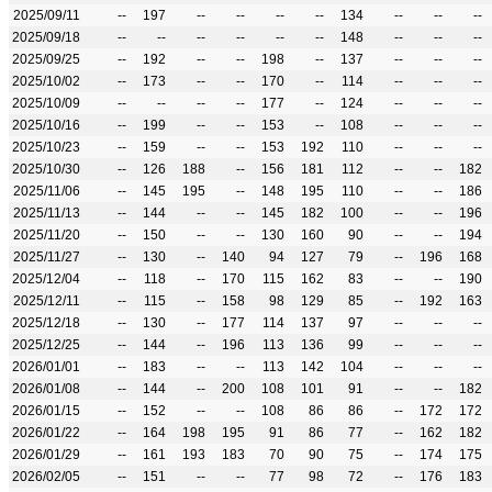
2025/09/11
--
197
--
--
--
--
134
--
--
--
2025/09/18
--
--
--
--
--
--
148
--
--
--
2025/09/25
--
192
--
--
198
--
137
--
--
--
2025/10/02
--
173
--
--
170
--
114
--
--
--
2025/10/09
--
--
--
--
177
--
124
--
--
--
2025/10/16
--
199
--
--
153
--
108
--
--
--
2025/10/23
--
159
--
--
153
192
110
--
--
--
2025/10/30
--
126
188
--
156
181
112
--
--
182
2025/11/06
--
145
195
--
148
195
110
--
--
186
2025/11/13
--
144
--
--
145
182
100
--
--
196
2025/11/20
--
150
--
--
130
160
90
--
--
194
2025/11/27
--
130
--
140
94
127
79
--
196
168
2025/12/04
--
118
--
170
115
162
83
--
--
190
2025/12/11
--
115
--
158
98
129
85
--
192
163
2025/12/18
--
130
--
177
114
137
97
--
--
--
2025/12/25
--
144
--
196
113
136
99
--
--
--
2026/01/01
--
183
--
--
113
142
104
--
--
--
2026/01/08
--
144
--
200
108
101
91
--
--
182
2026/01/15
--
152
--
--
108
86
86
--
172
172
2026/01/22
--
164
198
195
91
86
77
--
162
182
2026/01/29
--
161
193
183
70
90
75
--
174
175
2026/02/05
--
151
--
--
77
98
72
--
176
183