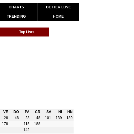
CHARTS
BETTER LOVE
TRENDING
HOME
Top Lists
VE
DO
PA
CR
SV
NI
HN
28
46
28
48
101
139
189
178
--
115
188
--
--
--
--
--
142
--
--
--
--