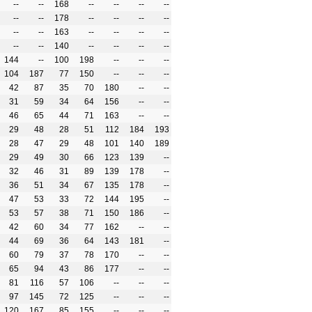
--
--
168
--
--
--
--
--
--
178
--
--
--
--
--
--
163
--
--
--
--
--
--
140
--
--
--
--
144
--
100
198
--
--
--
104
187
77
150
--
--
--
42
87
35
70
180
--
--
31
59
34
64
156
--
--
46
65
44
71
163
--
--
29
48
28
51
112
184
193
28
47
29
48
101
140
189
29
49
30
66
123
139
--
32
46
31
89
139
178
--
36
51
34
67
135
178
--
47
53
33
72
144
195
--
53
57
38
71
150
186
--
42
60
34
77
162
--
--
44
69
36
64
143
181
--
60
79
37
78
170
--
--
65
94
43
86
177
--
--
81
116
57
106
--
--
--
97
145
72
125
--
--
--
120
167
85
155
--
--
--