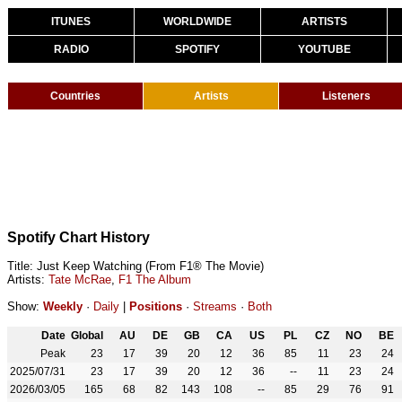
ITUNES
WORLDWIDE
ARTISTS
RADIO
SPOTIFY
YOUTUBE
Countries
Artists
Listeners
Spotify Chart History
Title: Just Keep Watching (From F1® The Movie)
Artists:
Tate McRae
,
F1 The Album
Show:
Weekly
·
Daily
|
Positions
·
Streams
·
Both
Date
Global
AU
DE
GB
CA
US
PL
CZ
NO
BE
Peak
23
17
39
20
12
36
85
11
23
24
2025/07/31
23
17
39
20
12
36
--
11
23
24
2026/03/05
165
68
82
143
108
--
85
29
76
91