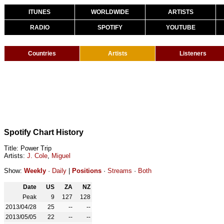
ITUNES
WORLDWIDE
ARTISTS
RADIO
SPOTIFY
YOUTUBE
Countries
Artists
Listeners
Spotify Chart History
Title: Power Trip
Artists:
J. Cole
,
Miguel
Show:
Weekly
·
Daily
|
Positions
·
Streams
·
Both
Date
US
ZA
NZ
Peak
9
127
128
2013/04/28
25
--
--
2013/05/05
22
--
--