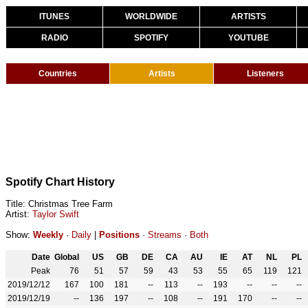
ITUNES
WORLDWIDE
ARTISTS
RADIO
SPOTIFY
YOUTUBE
Countries
Artists
Listeners
Spotify Chart History
Title: Christmas Tree Farm
Artist:
Taylor Swift
Show:
Weekly
·
Daily
|
Positions
·
Streams
·
Both
Date
Global
US
GB
DE
CA
AU
IE
AT
NL
PL
Peak
76
51
57
59
43
53
55
65
119
121
2019/12/12
167
100
181
--
113
--
193
--
--
--
2019/12/19
--
136
197
--
108
--
191
170
--
--