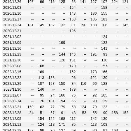
2019/12/26
108
96
116
125
63
141
127
107
124
121
2020/12/03
--
--
--
--
154
--
--
158
--
--
2020/12/10
--
--
--
--
143
--
186
155
--
--
2020/12/17
--
--
--
--
163
--
185
183
--
--
2020/12/24
181
145
182
132
111
190
138
108
--
145
2020/12/31
--
--
--
--
196
--
--
--
--
--
2021/12/02
--
--
--
--
--
--
--
124
--
--
2021/12/09
--
--
--
199
--
--
--
122
--
--
2021/12/16
--
--
--
--
--
--
--
141
--
--
2021/12/23
--
--
--
144
146
--
191
93
--
--
2021/12/30
--
--
--
120
161
--
--
110
--
--
2022/12/08
--
168
--
--
170
--
--
157
--
--
2022/12/15
--
169
--
--
152
--
173
166
--
--
2022/12/22
--
113
188
--
96
--
121
130
--
--
2022/12/29
--
107
128
150
84
116
96
128
--
--
2023/11/30
--
146
--
--
179
--
--
--
--
--
2023/12/07
--
95
94
166
76
--
92
105
--
--
2023/12/14
--
76
101
194
66
--
90
129
--
--
2023/12/21
150
62
77
179
58
124
79
123
--
--
2023/12/28
84
51
57
91
43
53
55
90
158
152
2024/12/05
--
154
152
198
112
--
142
130
--
--
2024/12/12
--
124
113
171
85
--
113
103
--
--
2024/12/19
182
98
90
137
69
--
80
81
163
--