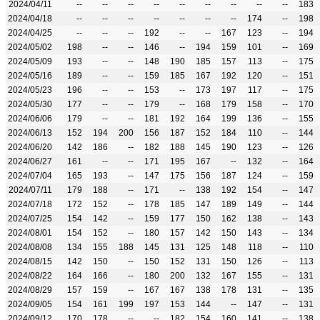
2024/04/11
--
--
--
--
--
--
--
--
--
183
2024/04/18
--
--
--
--
--
--
--
174
--
198
2024/04/25
--
--
--
192
--
--
167
123
--
194
2024/05/02
198
--
--
146
--
194
159
101
--
169
2024/05/09
193
--
--
148
190
185
157
113
--
175
2024/05/16
189
--
--
159
185
167
192
120
--
151
2024/05/23
196
--
--
153
--
173
197
117
--
175
2024/05/30
177
--
--
179
--
168
179
158
--
170
2024/06/06
179
--
--
181
192
164
199
136
--
155
2024/06/13
152
194
200
156
187
152
184
110
--
144
2024/06/20
142
186
--
182
188
145
190
123
--
126
2024/06/27
161
--
--
171
195
167
--
132
--
164
2024/07/04
165
193
--
147
175
156
187
124
--
159
2024/07/11
179
188
--
171
--
138
192
154
--
147
2024/07/18
172
152
--
178
185
147
189
149
--
144
2024/07/25
154
142
--
159
177
150
162
138
--
143
2024/08/01
154
152
--
180
157
142
150
143
--
134
2024/08/08
134
155
188
145
131
125
148
118
--
110
2024/08/15
142
150
--
150
152
131
150
126
--
113
2024/08/22
164
166
--
180
200
132
167
155
--
131
2024/08/29
157
159
--
167
167
138
178
131
--
135
2024/09/05
154
161
199
197
153
144
--
147
--
131
2024/09/12
170
178
--
--
182
154
160
141
--
138