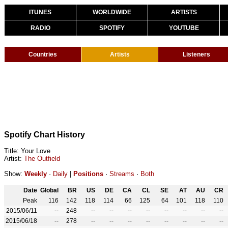
ITUNES
WORLDWIDE
ARTISTS
RADIO
SPOTIFY
YOUTUBE
Countries
Artists
Listeners
Spotify Chart History
Title: Your Love
Artist:
The Outfield
Show:
Weekly
·
Daily
|
Positions
·
Streams
·
Both
Date
Global
BR
US
DE
CA
CL
SE
AT
AU
CR
Peak
116
142
118
114
66
125
64
101
118
110
2015/06/11
--
248
--
--
--
--
--
--
--
--
2015/06/18
--
278
--
--
--
--
--
--
--
--