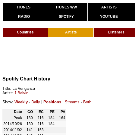
ITUNES
ITUNES WW
ARTISTS
RADIO
SPOTIFY
YOUTUBE
Countries
Artists
Listeners
Spotify Chart History
Title: La Venganza
Artist:
J Balvin
Show:
Weekly
·
Daily
|
Positions
·
Streams
·
Both
Date
CO
EC
PE
PA
Peak
130
116
184
164
2014/10/26
130
116
184
--
2014/11/02
141
153
--
--