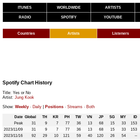
ITUNES
WORLDWIDE
ARTISTS
RADIO
SPOTIFY
YOUTUBE
Countries
Artists
Listeners
Spotify Chart History
Title: Yes or No
Artist:
Jung Kook
Show:
Weekly
·
Daily
|
Positions
·
Streams
·
Both
Date
Global
TH
KR
PH
TW
VN
JP
SG
MY
ID
Peak
31
9
7
77
36
13
68
15
33
153
2023/11/09
31
9
7
77
36
13
68
15
33
153
2023/11/16
92
29
10
121
59
40
120
26
54
--