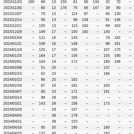
2023/11/23
160
69
13
150
61
56
134
32
70
--
2023/11/30
--
80
12
178
75
66
147
39
90
--
2023/12/07
--
70
13
--
114
87
--
66
130
--
2023/12/14
--
90
13
--
98
139
--
91
146
--
2023/12/21
--
155
13
--
113
160
--
99
163
--
2023/12/28
--
149
17
--
150
192
--
140
--
--
2024/01/04
--
121
16
--
143
--
--
79
182
--
2024/01/11
--
108
16
--
148
--
--
98
181
--
2024/01/18
--
125
17
--
155
--
--
107
175
--
2024/01/25
--
164
17
--
156
--
--
155
190
--
2024/02/01
--
164
19
--
172
--
--
180
198
--
2024/02/08
--
51
20
--
--
--
--
137
--
--
2024/02/15
--
62
23
--
--
--
--
166
--
--
2024/02/22
--
90
25
--
182
--
--
--
--
--
2024/02/29
--
87
24
--
181
--
--
193
--
--
2024/03/07
--
80
23
--
171
--
--
191
--
--
2024/03/14
--
98
29
--
165
--
--
--
--
--
2024/03/21
--
143
28
--
156
--
--
173
--
--
2024/03/28
--
--
29
--
157
--
--
--
--
--
2024/04/04
--
--
38
--
179
--
--
--
--
--
2024/04/11
--
--
39
--
153
--
--
--
--
--
2024/04/18
--
95
35
--
195
--
--
160
--
--
2024/04/25
--
137
40
--
--
--
--
192
--
--