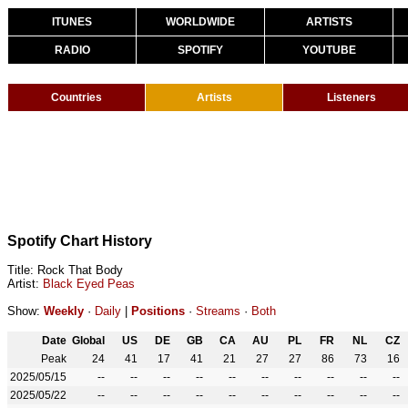
ITUNES
WORLDWIDE
ARTISTS
RADIO
SPOTIFY
YOUTUBE
Countries
Artists
Listeners
Spotify Chart History
Title: Rock That Body
Artist:
Black Eyed Peas
Show:
Weekly
·
Daily
|
Positions
·
Streams
·
Both
Date
Global
US
DE
GB
CA
AU
PL
FR
NL
CZ
Peak
24
41
17
41
21
27
27
86
73
16
2025/05/15
--
--
--
--
--
--
--
--
--
--
2025/05/22
--
--
--
--
--
--
--
--
--
--