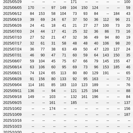
2025/05/29
--
--
--
--
171
--
--
--
--
100
2025/06/05
170
--
97
149
104
150
124
--
--
59
2025/06/12
84
153
58
104
73
93
84
--
184
43
2025/06/19
39
69
24
67
37
50
36
112
96
21
2025/06/26
24
41
18
41
21
27
27
100
73
20
2025/07/03
24
44
17
41
25
32
36
86
73
16
2025/07/10
27
52
21
47
32
36
49
94
80
19
2025/07/17
32
61
31
58
48
48
40
106
98
20
2025/07/24
36
77
38
63
49
50
47
120
127
24
2025/07/31
46
90
47
71
60
59
64
143
150
35
2025/08/07
59
104
45
75
67
66
79
145
155
47
2025/08/14
63
106
60
95
69
73
96
153
185
46
2025/08/21
74
124
65
113
80
80
129
191
--
65
2025/08/28
91
156
80
133
92
95
163
--
--
72
2025/09/04
114
181
85
183
110
123
189
--
--
76
2025/09/11
136
--
94
--
121
125
194
--
--
88
2025/09/18
149
--
103
--
132
161
196
--
--
84
2025/09/25
--
--
161
--
185
--
--
--
--
137
2025/10/02
--
--
174
--
--
--
--
--
--
156
2025/10/09
--
--
--
--
--
--
--
--
--
187
2025/10/16
--
--
--
--
--
--
--
--
--
--
2025/10/23
--
--
--
--
--
--
--
--
--
--
2025/10/30
--
--
--
--
--
--
--
--
--
--