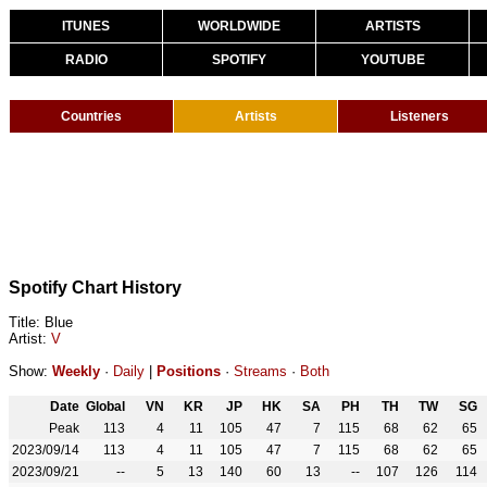
ITUNES
WORLDWIDE
ARTISTS
RADIO
SPOTIFY
YOUTUBE
Countries
Artists
Listeners
Spotify Chart History
Title: Blue
Artist:
V
Show:
Weekly
·
Daily
|
Positions
·
Streams
·
Both
Date
Global
VN
KR
JP
HK
SA
PH
TH
TW
SG
Peak
113
4
11
105
47
7
115
68
62
65
2023/09/14
113
4
11
105
47
7
115
68
62
65
2023/09/21
--
5
13
140
60
13
--
107
126
114