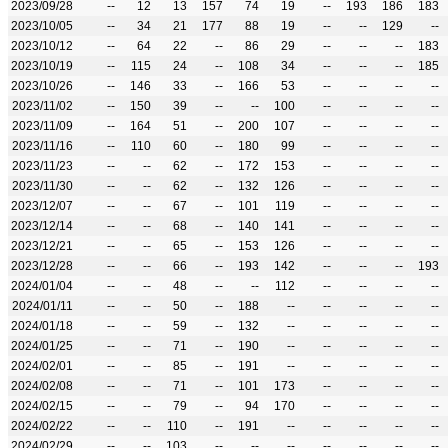
2023/09/28
--
12
13
157
74
19
--
193
186
183
2023/10/05
--
34
21
177
88
19
--
--
129
--
2023/10/12
--
64
22
--
86
29
--
--
--
183
2023/10/19
--
115
24
--
108
34
--
--
--
185
2023/10/26
--
146
33
--
166
53
--
--
--
--
2023/11/02
--
150
39
--
--
100
--
--
--
--
2023/11/09
--
164
51
--
200
107
--
--
--
--
2023/11/16
--
110
60
--
180
99
--
--
--
--
2023/11/23
--
--
62
--
172
153
--
--
--
--
2023/11/30
--
--
62
--
132
126
--
--
--
--
2023/12/07
--
--
67
--
101
119
--
--
--
--
2023/12/14
--
--
68
--
140
141
--
--
--
--
2023/12/21
--
--
65
--
153
126
--
--
--
--
2023/12/28
--
--
66
--
193
142
--
--
--
193
2024/01/04
--
--
48
--
--
112
--
--
--
--
2024/01/11
--
--
50
--
188
--
--
--
--
--
2024/01/18
--
--
59
--
132
--
--
--
--
--
2024/01/25
--
--
71
--
190
--
--
--
--
--
2024/02/01
--
--
85
--
191
--
--
--
--
--
2024/02/08
--
--
71
--
101
173
--
--
--
--
2024/02/15
--
--
79
--
94
170
--
--
--
--
2024/02/22
--
--
110
--
191
--
--
--
--
--
2024/02/29
--
--
103
--
--
--
--
--
--
--