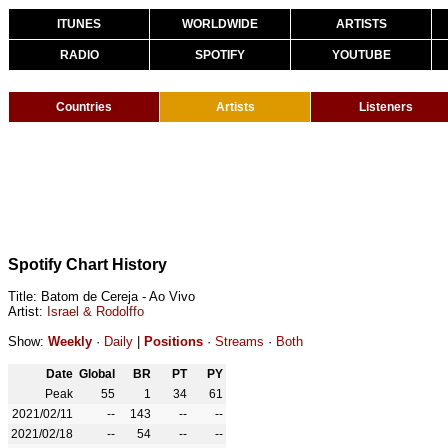
ITUNES
WORLDWIDE
ARTISTS
RADIO
SPOTIFY
YOUTUBE
Countries
Artists
Listeners
Spotify Chart History
Title: Batom de Cereja - Ao Vivo
Artist:
Israel & Rodolffo
Show:
Weekly
·
Daily
|
Positions
·
Streams
·
Both
Date
Global
BR
PT
PY
Peak
55
1
34
61
2021/02/11
--
143
--
--
2021/02/18
--
54
--
--