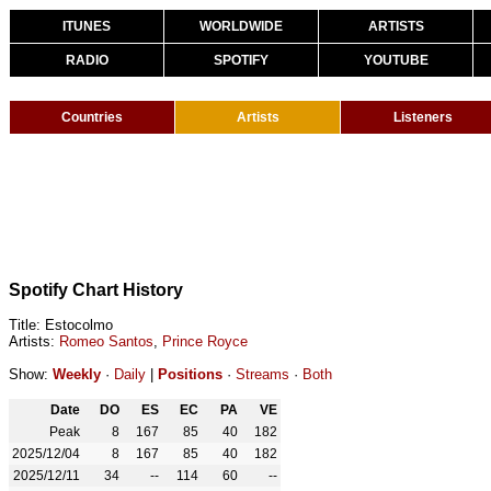
ITUNES
WORLDWIDE
ARTISTS
RADIO
SPOTIFY
YOUTUBE
Countries
Artists
Listeners
Spotify Chart History
Title: Estocolmo
Artists:
Romeo Santos
,
Prince Royce
Show:
Weekly
·
Daily
|
Positions
·
Streams
·
Both
Date
DO
ES
EC
PA
VE
Peak
8
167
85
40
182
2025/12/04
8
167
85
40
182
2025/12/11
34
--
114
60
--