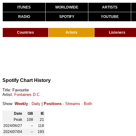
ITUNES
WORLDWIDE
ARTISTS
RADIO
SPOTIFY
YOUTUBE
Countries
Artists
Listeners
Spotify Chart History
Title: Favourite
Artist:
Fontaines D.C.
Show:
Weekly
·
Daily
|
Positions
·
Streams
·
Both
Date
GB
IE
Peak
108
21
2024/06/27
--
118
2024/07/04
--
193