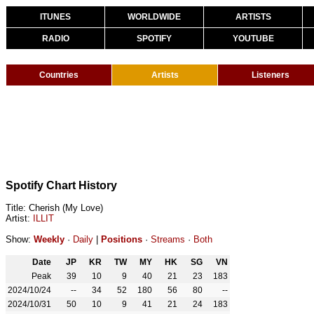
ITUNES
WORLDWIDE
ARTISTS
RADIO
SPOTIFY
YOUTUBE
Countries
Artists
Listeners
Spotify Chart History
Title: Cherish (My Love)
Artist:
ILLIT
Show:
Weekly
·
Daily
|
Positions
·
Streams
·
Both
Date
JP
KR
TW
MY
HK
SG
VN
Peak
39
10
9
40
21
23
183
2024/10/24
--
34
52
180
56
80
--
2024/10/31
50
10
9
41
21
24
183