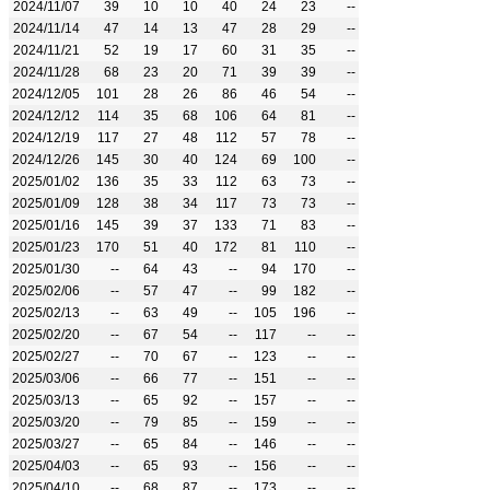
2024/11/07
39
10
10
40
24
23
--
2024/11/14
47
14
13
47
28
29
--
2024/11/21
52
19
17
60
31
35
--
2024/11/28
68
23
20
71
39
39
--
2024/12/05
101
28
26
86
46
54
--
2024/12/12
114
35
68
106
64
81
--
2024/12/19
117
27
48
112
57
78
--
2024/12/26
145
30
40
124
69
100
--
2025/01/02
136
35
33
112
63
73
--
2025/01/09
128
38
34
117
73
73
--
2025/01/16
145
39
37
133
71
83
--
2025/01/23
170
51
40
172
81
110
--
2025/01/30
--
64
43
--
94
170
--
2025/02/06
--
57
47
--
99
182
--
2025/02/13
--
63
49
--
105
196
--
2025/02/20
--
67
54
--
117
--
--
2025/02/27
--
70
67
--
123
--
--
2025/03/06
--
66
77
--
151
--
--
2025/03/13
--
65
92
--
157
--
--
2025/03/20
--
79
85
--
159
--
--
2025/03/27
--
65
84
--
146
--
--
2025/04/03
--
65
93
--
156
--
--
2025/04/10
--
68
87
--
173
--
--