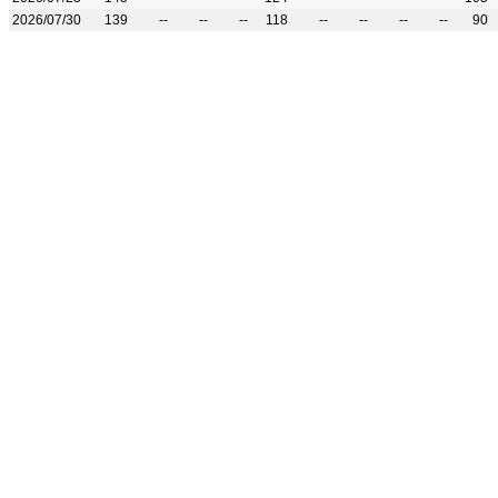
2026/07/30
139
--
--
--
118
--
--
--
--
90