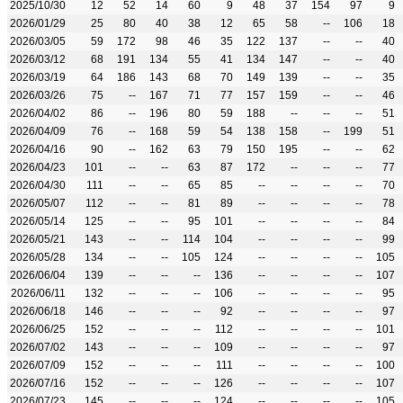
2025/10/30
12
52
14
60
9
48
37
154
97
9
2026/01/29
25
80
40
38
12
65
58
--
106
18
2026/03/05
59
172
98
46
35
122
137
--
--
40
2026/03/12
68
191
134
55
41
134
147
--
--
40
2026/03/19
64
186
143
68
70
149
139
--
--
35
2026/03/26
75
--
167
71
77
157
159
--
--
46
2026/04/02
86
--
196
80
59
188
--
--
--
51
2026/04/09
76
--
168
59
54
138
158
--
199
51
2026/04/16
90
--
162
63
79
150
195
--
--
62
2026/04/23
101
--
--
63
87
172
--
--
--
77
2026/04/30
111
--
--
65
85
--
--
--
--
70
2026/05/07
112
--
--
81
89
--
--
--
--
78
2026/05/14
125
--
--
95
101
--
--
--
--
84
2026/05/21
143
--
--
114
104
--
--
--
--
99
2026/05/28
134
--
--
105
124
--
--
--
--
105
2026/06/04
139
--
--
--
136
--
--
--
--
107
2026/06/11
132
--
--
--
106
--
--
--
--
95
2026/06/18
146
--
--
--
92
--
--
--
--
97
2026/06/25
152
--
--
--
112
--
--
--
--
101
2026/07/02
143
--
--
--
109
--
--
--
--
97
2026/07/09
152
--
--
--
111
--
--
--
--
100
2026/07/16
152
--
--
--
126
--
--
--
--
107
2026/07/23
145
--
--
--
124
--
--
--
--
105