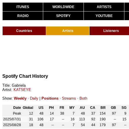
ITUNES
WORLDWIDE
ARTISTS
RADIO
SPOTIFY
YOUTUBE
Countries
Artists
Listeners
Spotify Chart History
Title: Gabriela
Artist:
KATSEYE
Show:
Weekly
·
Daily
|
Positions
·
Streams
·
Both
Date
Global
US
PH
FR
MY
AU
CA
BR
GB
SG
Peak
12
48
14
38
7
48
37
154
97
9
2025/07/31
31
106
17
--
16
113
92
190
--
15
2025/08/28
18
48
--
--
7
54
44
179
97
--