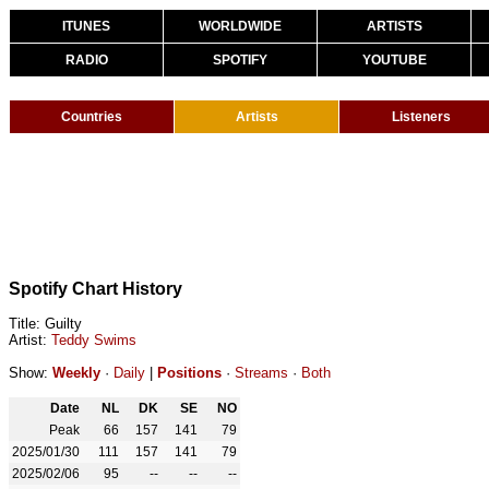
ITUNES
WORLDWIDE
ARTISTS
RADIO
SPOTIFY
YOUTUBE
Countries
Artists
Listeners
Spotify Chart History
Title: Guilty
Artist:
Teddy Swims
Show:
Weekly
·
Daily
|
Positions
·
Streams
·
Both
Date
NL
DK
SE
NO
Peak
66
157
141
79
2025/01/30
111
157
141
79
2025/02/06
95
--
--
--