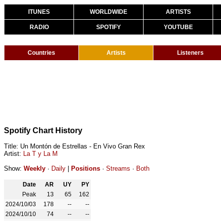
ITUNES
WORLDWIDE
ARTISTS
RADIO
SPOTIFY
YOUTUBE
Countries
Artists
Listeners
Spotify Chart History
Title: Un Montón de Estrellas - En Vivo Gran Rex
Artist:
La T y La M
Show:
Weekly
·
Daily
|
Positions
·
Streams
·
Both
Date
AR
UY
PY
Peak
13
65
162
2024/10/03
178
--
--
2024/10/10
74
--
--