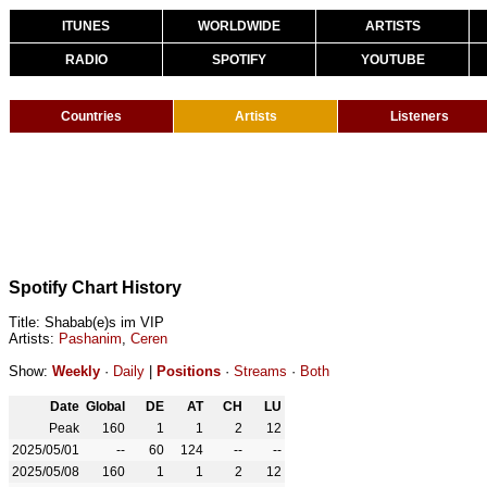
ITUNES
WORLDWIDE
ARTISTS
RADIO
SPOTIFY
YOUTUBE
Countries
Artists
Listeners
Spotify Chart History
Title: Shabab(e)s im VIP
Artists:
Pashanim
,
Ceren
Show:
Weekly
·
Daily
|
Positions
·
Streams
·
Both
Date
Global
DE
AT
CH
LU
Peak
160
1
1
2
12
2025/05/01
--
60
124
--
--
2025/05/08
160
1
1
2
12