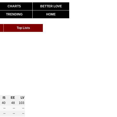
CHARTS
BETTER LOVE
TRENDING
HOME
Top Lists
IS
EE
LV
40
48
103
--
--
--
--
--
--