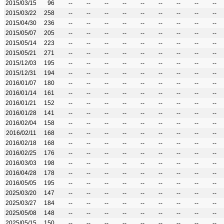
2015/03/15
96
--
--
--
--
--
--
--
--
--
2015/03/22
258
--
--
--
--
--
--
--
--
--
2015/04/30
236
--
--
--
--
--
--
--
--
--
2015/05/07
205
--
--
--
--
--
--
--
--
--
2015/05/14
223
--
--
--
--
--
--
--
--
--
2015/05/21
271
--
--
--
--
--
--
--
--
--
2015/12/03
195
--
--
--
--
--
--
--
--
--
2015/12/31
194
--
--
--
--
--
--
--
--
--
2016/01/07
180
--
--
--
--
--
--
--
--
--
2016/01/14
161
--
--
--
--
--
--
--
--
--
2016/01/21
152
--
--
--
--
--
--
--
--
--
2016/01/28
141
--
--
--
--
--
--
--
--
--
2016/02/04
158
--
--
--
--
--
--
--
--
--
2016/02/11
168
--
--
--
--
--
--
--
--
--
2016/02/18
168
--
--
--
--
--
--
--
--
--
2016/02/25
176
--
--
--
--
--
--
--
--
--
2016/03/03
198
--
--
--
--
--
--
--
--
--
2016/04/28
178
--
--
--
--
--
--
--
--
--
2016/05/05
195
--
--
--
--
--
--
--
--
--
2025/03/20
147
--
--
--
--
--
--
--
--
--
2025/03/27
184
--
--
--
--
--
--
--
--
--
2025/05/08
148
--
--
--
--
--
--
--
--
--
2025/05/15
150
--
--
--
--
--
--
--
--
--