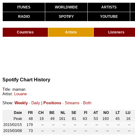
ITUNES
WORLDWIDE
ARTISTS
RADIO
SPOTIFY
YOUTUBE
Countries
Artists
Listeners
Spotify Chart History
Title: maman
Artist:
Louane
Show:
Weekly
·
Daily
|
Positions
·
Streams
·
Both
Date
FR
CH
BE
NL
SE
FI
AT
NO
LT
LU
Peak
48
19
49
161
81
63
53
193
45
16
2015/02/15
179
--
--
--
--
--
--
--
--
--
2015/03/08
73
--
--
--
--
--
--
--
--
--