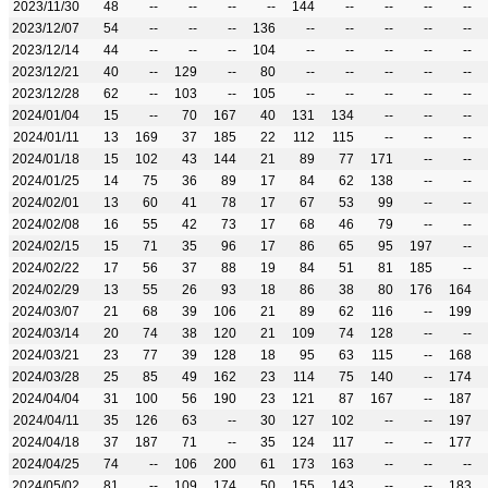
2023/11/30
48
--
--
--
--
144
--
--
--
--
2023/12/07
54
--
--
--
136
--
--
--
--
--
2023/12/14
44
--
--
--
104
--
--
--
--
--
2023/12/21
40
--
129
--
80
--
--
--
--
--
2023/12/28
62
--
103
--
105
--
--
--
--
--
2024/01/04
15
--
70
167
40
131
134
--
--
--
2024/01/11
13
169
37
185
22
112
115
--
--
--
2024/01/18
15
102
43
144
21
89
77
171
--
--
2024/01/25
14
75
36
89
17
84
62
138
--
--
2024/02/01
13
60
41
78
17
67
53
99
--
--
2024/02/08
16
55
42
73
17
68
46
79
--
--
2024/02/15
15
71
35
96
17
86
65
95
197
--
2024/02/22
17
56
37
88
19
84
51
81
185
--
2024/02/29
13
55
26
93
18
86
38
80
176
164
2024/03/07
21
68
39
106
21
89
62
116
--
199
2024/03/14
20
74
38
120
21
109
74
128
--
--
2024/03/21
23
77
39
128
18
95
63
115
--
168
2024/03/28
25
85
49
162
23
114
75
140
--
174
2024/04/04
31
100
56
190
23
121
87
167
--
187
2024/04/11
35
126
63
--
30
127
102
--
--
197
2024/04/18
37
187
71
--
35
124
117
--
--
177
2024/04/25
74
--
106
200
61
173
163
--
--
--
2024/05/02
81
--
109
174
50
155
143
--
--
183