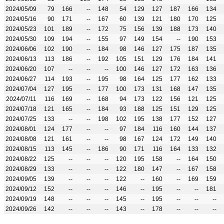
2024/05/09
79
166
--
148
54
129
127
187
166
134
2024/05/16
90
171
--
167
60
139
121
180
170
125
2024/05/23
101
189
--
172
75
156
139
188
173
140
2024/05/30
109
194
--
155
97
149
154
--
190
153
2024/06/06
102
190
--
184
98
146
127
175
187
135
2024/06/13
113
186
--
192
105
151
129
176
184
141
2024/06/20
107
--
--
--
100
146
127
172
163
136
2024/06/27
114
193
--
195
98
164
125
177
162
133
2024/07/04
127
195
--
177
100
173
131
168
147
135
2024/07/11
116
169
--
168
94
173
122
156
121
125
2024/07/18
121
165
--
184
93
188
125
151
129
125
2024/07/25
133
--
--
198
102
195
138
177
152
127
2024/08/01
124
177
--
--
97
184
116
160
144
137
2024/08/08
121
161
--
--
98
167
124
172
149
140
2024/08/15
113
145
--
186
90
171
116
164
133
132
2024/08/22
125
--
--
--
120
195
158
--
164
150
2024/08/29
133
--
--
--
122
180
147
--
167
158
2024/09/05
139
--
--
--
122
--
160
--
169
159
2024/09/12
152
--
--
--
146
--
195
--
--
181
2024/09/19
148
--
--
--
145
--
195
--
--
--
2024/09/26
142
--
--
--
143
--
178
--
--
--