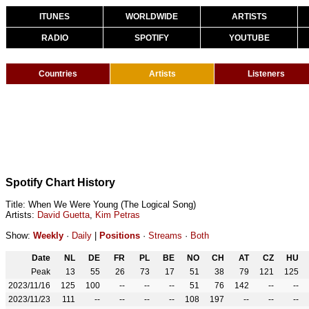
ITUNES
WORLDWIDE
ARTISTS
RADIO
SPOTIFY
YOUTUBE
Countries
Artists
Listeners
Spotify Chart History
Title: When We Were Young (The Logical Song)
Artists:
David Guetta
,
Kim Petras
Show:
Weekly
·
Daily
|
Positions
·
Streams
·
Both
Date
NL
DE
FR
PL
BE
NO
CH
AT
CZ
HU
Peak
13
55
26
73
17
51
38
79
121
125
2023/11/16
125
100
--
--
--
51
76
142
--
--
2023/11/23
111
--
--
--
--
108
197
--
--
--