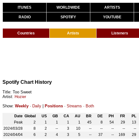
ITUNES
WORLDWIDE
ARTISTS
RADIO
SPOTIFY
YOUTUBE
Countries
Artists
Listeners
Spotify Chart History
Title: Too Sweet
Artist:
Hozier
Show:
Weekly
·
Daily
|
Positions
·
Streams
·
Both
Date
Global
US
GB
CA
AU
BR
DE
PH
FR
PL
Peak
2
1
1
1
1
45
8
54
29
13
2024/03/28
8
2
--
3
10
--
--
--
--
--
2024/04/04
6
2
4
3
5
--
37
--
169
29