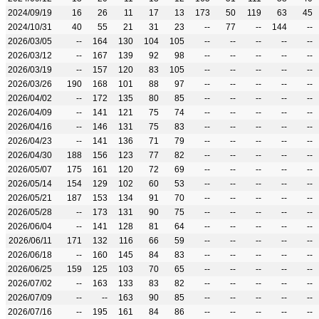
2024/09/19
16
26
11
17
13
173
50
119
63
45
2024/10/31
40
55
21
31
23
--
77
--
144
--
2026/03/05
--
164
130
104
105
--
--
--
--
--
2026/03/12
--
167
139
92
98
--
--
--
--
--
2026/03/19
--
157
120
83
105
--
--
--
--
--
2026/03/26
190
168
101
88
97
--
--
--
--
--
2026/04/02
--
172
135
80
85
--
--
--
--
--
2026/04/09
--
141
121
75
74
--
--
--
--
--
2026/04/16
--
146
131
75
83
--
--
--
--
--
2026/04/23
--
141
136
71
79
--
--
--
--
--
2026/04/30
188
156
123
77
82
--
--
--
--
--
2026/05/07
175
161
120
72
69
--
--
--
--
--
2026/05/14
154
129
102
60
53
--
--
--
--
--
2026/05/21
187
153
134
91
70
--
--
--
--
--
2026/05/28
--
173
131
90
75
--
--
--
--
--
2026/06/04
--
141
128
81
64
--
--
--
--
--
2026/06/11
171
132
116
66
59
--
--
--
--
--
2026/06/18
--
160
145
84
83
--
--
--
--
--
2026/06/25
159
125
103
70
65
--
--
--
--
--
2026/07/02
--
163
133
83
82
--
--
--
--
--
2026/07/09
--
--
163
90
85
--
--
--
--
--
2026/07/16
--
195
161
84
86
--
--
--
--
--