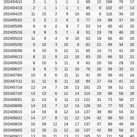
2024/04/11
2
1
1
1
1
69
12
168
76
17
2024/04/18
2
1
1
1
1
45
9
102
47
13
2024/04/25
11
15
2
9
10
60
8
116
34
15
2024/05/02
5
5
2
4
5
77
14
89
37
20
2024/05/09
8
8
2
9
7
53
14
80
42
20
2024/05/16
9
9
5
7
8
51
19
78
46
20
2024/05/23
11
9
4
9
10
63
19
66
40
20
2024/05/30
9
10
3
10
9
82
21
68
34
20
2024/06/06
9
10
5
12
11
65
14
71
41
20
2024/06/13
8
11
5
12
10
63
20
66
32
21
2024/06/20
6
10
5
11
9
62
20
58
29
23
2024/06/27
8
9
5
11
10
76
26
59
33
21
2024/07/04
10
9
6
11
11
91
30
58
43
24
2024/07/11
11
11
6
11
10
94
27
54
41
22
2024/07/18
12
14
7
16
13
101
25
58
52
22
2024/07/25
13
13
6
12
14
114
29
66
59
26
2024/08/01
11
13
6
11
13
121
31
73
58
27
2024/08/08
14
13
7
12
14
129
33
77
55
31
2024/08/15
14
16
8
12
14
137
38
80
54
32
2024/08/22
14
17
8
11
12
134
42
86
50
32
2024/08/29
16
29
12
14
17
137
37
89
49
39
2024/09/05
12
18
11
12
16
137
42
99
58
37
2024/09/12
13
20
11
13
12
165
51
111
58
40