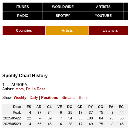
ITUNES
WORLDWIDE
ARTISTS
RADIO
SPOTIFY
YOUTUBE
Countries
Artists
Listeners
Spotify Chart History
Title: AURORA
Artists:
Mora
,
De La Rose
Show:
Weekly
·
Daily
|
Positions
·
Streams
·
Both
Date
ES
AR
CL
VE
DO
CR
PY
CO
PA
EC
Peak
4
37
34
6
25
17
37
75
8
44
2025/05/22
22
--
89
7
54
38
108
84
23
56
2025/05/29
4
55
46
6
28
17
49
75
8
45