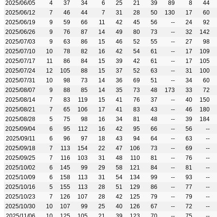
2025/06/05
4
37
34
6
25
21
39
89
8
44
2025/06/12
7
46
44
7
31
28
50
130
17
60
2025/06/19
9
59
66
11
42
45
56
--
24
92
2025/06/26
9
76
87
14
49
80
73
--
32
142
2025/07/03
9
63
86
15
46
52
55
--
27
98
2025/07/10
10
78
82
16
42
54
61
--
17
109
2025/07/17
11
86
84
15
39
42
61
--
17
105
2025/07/24
12
105
88
15
37
52
63
--
31
100
2025/07/31
10
98
73
14
36
69
51
--
34
60
2025/08/07
9
88
85
14
35
73
48
173
33
72
2025/08/14
7
83
119
15
41
76
37
--
40
150
2025/08/21
7
65
106
17
41
83
43
--
46
180
2025/08/28
5
75
98
16
34
81
48
--
39
184
2025/09/04
6
95
112
16
42
95
66
--
56
--
2025/09/11
6
96
97
18
43
94
64
--
63
--
2025/09/18
7
113
154
22
47
106
73
--
69
--
2025/09/25
7
116
103
31
48
110
81
--
76
--
2025/10/02
6
145
99
29
58
121
84
--
81
--
2025/10/09
6
158
113
31
54
134
99
--
93
--
2025/10/16
5
155
113
28
51
129
86
--
77
--
2025/10/23
7
126
107
28
42
125
79
--
79
--
2025/10/30
10
107
99
25
40
126
67
--
72
--
2025/11/06
10
125
105
21
39
123
70
--
75
--