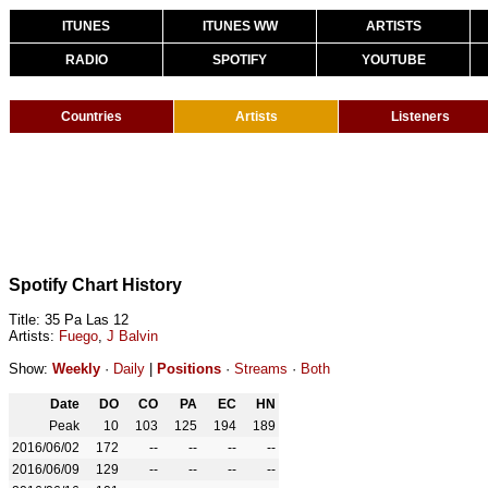
ITUNES
ITUNES WW
ARTISTS
RADIO
SPOTIFY
YOUTUBE
Countries
Artists
Listeners
Spotify Chart History
Title: 35 Pa Las 12
Artists:
Fuego
,
J Balvin
Show:
Weekly
·
Daily
|
Positions
·
Streams
·
Both
Date
DO
CO
PA
EC
HN
Peak
10
103
125
194
189
2016/06/02
172
--
--
--
--
2016/06/09
129
--
--
--
--