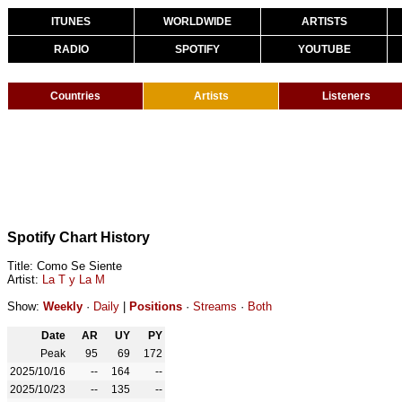
ITUNES
WORLDWIDE
ARTISTS
RADIO
SPOTIFY
YOUTUBE
Countries
Artists
Listeners
Spotify Chart History
Title: Como Se Siente
Artist:
La T y La M
Show:
Weekly
·
Daily
|
Positions
·
Streams
·
Both
Date
AR
UY
PY
Peak
95
69
172
2025/10/16
--
164
--
2025/10/23
--
135
--