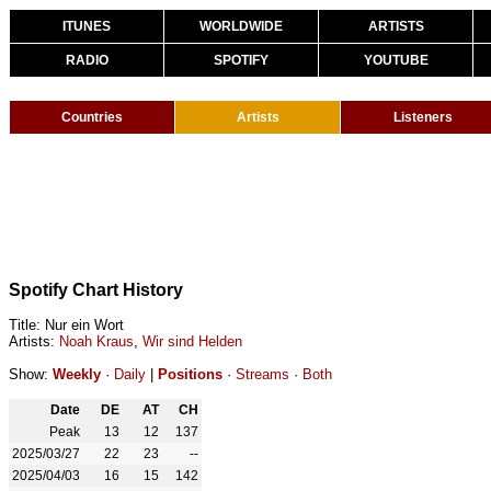
ITUNES
WORLDWIDE
ARTISTS
RADIO
SPOTIFY
YOUTUBE
Countries
Artists
Listeners
Spotify Chart History
Title: Nur ein Wort
Artists:
Noah Kraus
,
Wir sind Helden
Show:
Weekly
·
Daily
|
Positions
·
Streams
·
Both
Date
DE
AT
CH
Peak
13
12
137
2025/03/27
22
23
--
2025/04/03
16
15
142