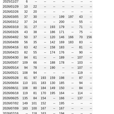
2025/11/27
6
--
--
--
--
--
--
--
2026/01/29
10
22
--
--
--
--
--
--
2026/02/26
32
20
--
--
--
--
--
--
2026/03/05
37
30
--
--
199
197
43
--
2026/03/12
37
24
--
--
200
--
55
--
2026/03/19
31
27
--
193
179
--
71
--
2026/03/26
43
38
--
186
171
--
75
--
2026/04/02
50
37
--
120
146
166
70
156
2026/04/09
56
35
--
142
169
183
83
--
2026/04/16
63
42
--
158
183
--
81
--
2026/04/23
82
55
--
174
176
--
90
--
2026/04/30
84
61
--
--
189
--
107
--
2026/05/07
109
66
--
188
178
--
103
--
2026/05/14
94
78
--
190
--
--
107
--
2026/05/21
108
94
--
--
--
--
119
--
2026/05/28
81
97
193
159
198
--
87
--
2026/06/04
110
101
183
130
185
--
94
--
2026/06/11
108
80
184
149
150
--
84
--
2026/06/18
119
81
170
195
164
--
114
--
2026/06/25
135
84
154
--
166
--
137
--
2026/07/02
149
101
152
--
195
--
--
--
2026/07/09
183
100
167
--
167
--
--
--
2026/07/16
--
118
163
--
194
--
--
--