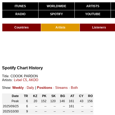
ITUNES
WORLDWIDE
ARTISTS
RADIO
SPOTIFY
YOUTUBE
Countries
Artists
Listeners
Spotify Chart History
Title: COOOK PARDON
Artists:
Lvbel C5
,
AKDO
Show:
Weekly
·
Daily
|
Positions
·
Streams
·
Both
Date
TR
KZ
PK
SK
BG
AT
CY
RO
Peak
6
20
152
120
146
161
43
156
2025/09/25
6
--
--
--
--
161
--
--
2025/10/30
9
--
--
--
--
--
--
--