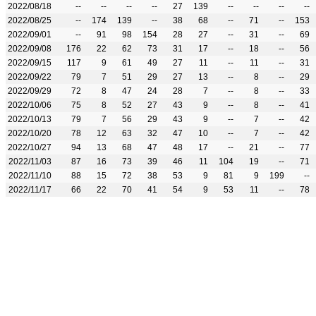
2022/08/18
--
--
--
--
27
139
--
--
--
--
2022/08/25
--
174
139
--
38
68
--
71
--
153
2022/09/01
--
91
98
154
28
27
--
31
--
69
2022/09/08
176
22
62
73
31
17
--
18
--
56
2022/09/15
117
9
61
49
27
11
--
11
--
31
2022/09/22
79
7
51
29
27
13
--
8
--
29
2022/09/29
72
8
47
24
28
7
--
8
--
33
2022/10/06
75
8
52
27
43
9
--
8
--
41
2022/10/13
79
7
56
29
43
9
--
7
--
42
2022/10/20
78
12
63
32
47
10
--
7
--
42
2022/10/27
94
13
68
47
48
17
--
21
--
77
2022/11/03
87
16
73
39
46
11
104
19
--
71
2022/11/10
88
15
72
38
53
9
81
9
199
--
2022/11/17
66
22
70
41
54
9
53
11
--
78