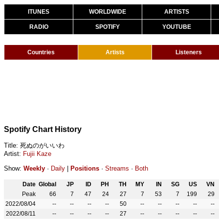
ITUNES
WORLDWIDE
ARTISTS
RADIO
SPOTIFY
YOUTUBE
Countries
Artists
Listeners
Spotify Chart History
Title: 死ぬのがいいわ
Artist:
Fujii Kaze
Show:
Weekly
·
Daily
|
Positions
·
Streams
·
Both
Date
Global
JP
ID
PH
TH
MY
IN
SG
US
VN
Peak
66
7
47
24
27
7
53
7
199
29
2022/08/04
--
--
--
--
50
--
--
--
--
--
2022/08/11
--
--
--
--
27
--
--
--
--
--