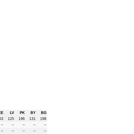
EE
LV
PK
BY
BG
03
125
196
131
198
--
--
--
--
--
--
--
--
--
--