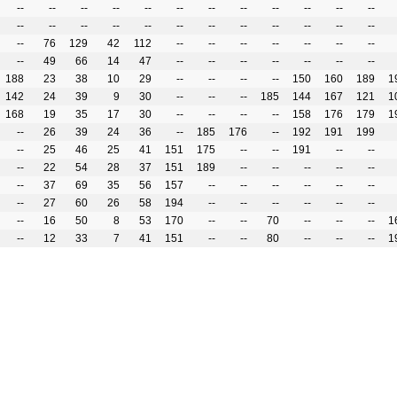
--
--
--
--
--
--
--
--
--
--
--
--
--
--
--
--
--
--
--
--
--
--
--
--
--
76
129
42
112
--
--
--
--
--
--
--
--
49
66
14
47
--
--
--
--
--
--
--
188
23
38
10
29
--
--
--
--
150
160
189
1
142
24
39
9
30
--
--
--
185
144
167
121
1
168
19
35
17
30
--
--
--
--
158
176
179
1
--
26
39
24
36
--
185
176
--
192
191
199
--
25
46
25
41
151
175
--
--
191
--
--
--
22
54
28
37
151
189
--
--
--
--
--
--
37
69
35
56
157
--
--
--
--
--
--
--
27
60
26
58
194
--
--
--
--
--
--
--
16
50
8
53
170
--
--
70
--
--
--
1
--
12
33
7
41
151
--
--
80
--
--
--
1