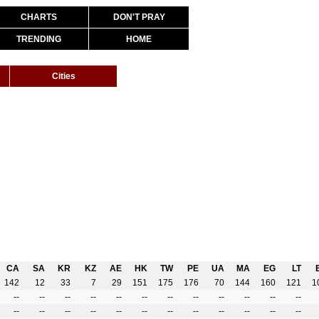
CHARTS
DON'T PRAY
TRENDING
HOME
Cities
CA
SA
KR
KZ
AE
HK
TW
PE
UA
MA
EG
LT
142
12
33
7
29
151
175
176
70
144
160
121
1
--
--
--
--
--
--
--
--
--
--
--
--
--
--
--
--
--
--
--
--
--
--
--
--