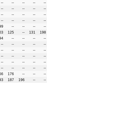
--
--
--
--
--
--
--
--
--
--
--
--
--
--
--
--
--
--
--
--
99
--
--
--
--
03
125
--
131
198
94
--
--
--
--
--
--
--
--
--
--
--
--
--
--
--
--
--
--
--
--
--
--
--
--
--
--
--
--
--
66
176
--
--
--
93
187
196
--
--