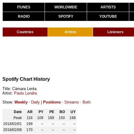
ITUNES
WORLDWIDE
ARTISTS
RADIO
SPOTIFY
YOUTUBE
Countries
Artists
Listeners
Spotify Chart History
Title: Cámara Lenta
Artist:
Paulo Londra
Show:
Weekly
·
Daily
|
Positions
·
Streams
·
Both
Date
AR
PY
PE
BO
UY
Peak
116
109
189
150
198
2018/02/01
199
--
--
--
--
2018/02/08
170
--
--
--
--