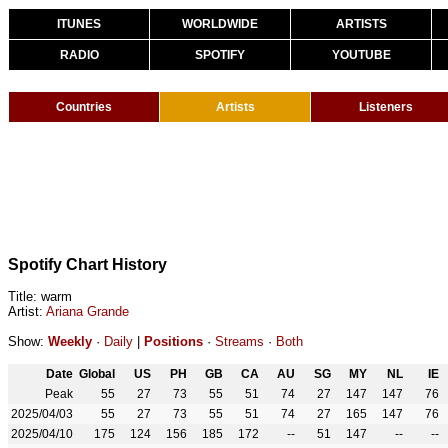
ITUNES
WORLDWIDE
ARTISTS
RADIO
SPOTIFY
YOUTUBE
Countries
Artists
Listeners
Spotify Chart History
Title: warm
Artist:
Ariana Grande
Show:
Weekly
·
Daily
|
Positions
·
Streams
·
Both
Date
Global
US
PH
GB
CA
AU
SG
MY
NL
IE
Peak
55
27
73
55
51
74
27
147
147
76
2025/04/03
55
27
73
55
51
74
27
165
147
76
2025/04/10
175
124
156
185
172
--
51
147
--
--