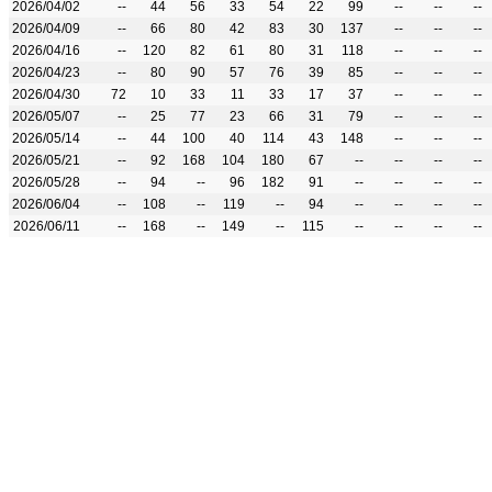
2026/04/02
--
44
56
33
54
22
99
--
--
--
2026/04/09
--
66
80
42
83
30
137
--
--
--
2026/04/16
--
120
82
61
80
31
118
--
--
--
2026/04/23
--
80
90
57
76
39
85
--
--
--
2026/04/30
72
10
33
11
33
17
37
--
--
--
2026/05/07
--
25
77
23
66
31
79
--
--
--
2026/05/14
--
44
100
40
114
43
148
--
--
--
2026/05/21
--
92
168
104
180
67
--
--
--
--
2026/05/28
--
94
--
96
182
91
--
--
--
--
2026/06/04
--
108
--
119
--
94
--
--
--
--
2026/06/11
--
168
--
149
--
115
--
--
--
--