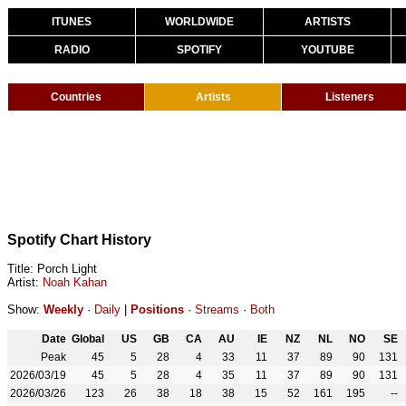
ITUNES
WORLDWIDE
ARTISTS
RADIO
SPOTIFY
YOUTUBE
Countries
Artists
Listeners
Spotify Chart History
Title: Porch Light
Artist:
Noah Kahan
Show:
Weekly
·
Daily
|
Positions
·
Streams
·
Both
Date
Global
US
GB
CA
AU
IE
NZ
NL
NO
SE
Peak
45
5
28
4
33
11
37
89
90
131
2026/03/19
45
5
28
4
35
11
37
89
90
131
2026/03/26
123
26
38
18
38
15
52
161
195
--