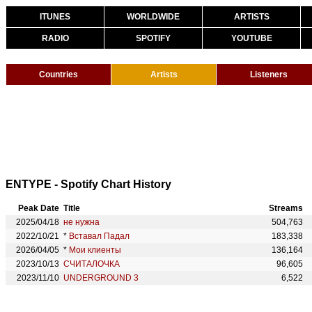
ITUNES
WORLDWIDE
ARTISTS
RADIO
SPOTIFY
YOUTUBE
Countries
Artists
Listeners
ENTYPE - Spotify Chart History
Peak Date
Title
Streams
2025/04/18
не нужна
504,763
2022/10/21
*
Вставал Падал
183,338
2026/04/05
*
Мои клиенты
136,164
2023/10/13
СЧИТАЛОЧКА
96,605
2023/11/10
UNDERGROUND 3
6,522