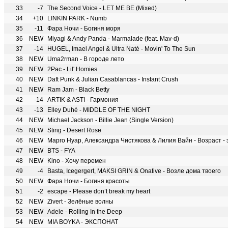
33
-7
The Second Voice - LET ME BE (Mixed)
34
+10
LINKIN PARK - Numb
35
-11
Фара Ночи - Богиня моря
36
NEW
Miyagi & Andy Panda - Marmalade (feat. Mav-d)
37
-14
HUGEL, Imael Angel & Ultra Naté - Movin' To The Sun
38
NEW
Uma2rman - В городе лето
39
NEW
2Pac - Lil' Homies
40
NEW
Daft Punk & Julian Casablancas - Instant Crush
41
NEW
Ram Jam - Black Betty
42
-14
ARTIK & ASTI - Гармония
43
-13
Elley Duhé - MIDDLE OF THE NIGHT
44
NEW
Michael Jackson - Billie Jean (Single Version)
45
NEW
Sting - Desert Rose
46
NEW
Марго Нуар, Александра Чистякова & Лилия Вайн - Возраст - 
47
NEW
BTS - FYA
48
NEW
Kino - Хочу перемен
49
-4
Basta, Icegergert, MAKSI GRIN & Onative - Возле дома твоего
50
NEW
Фара Ночи - Богиня красоты
51
-2
escape - Please don’t break my heart
52
NEW
Zivert - Зелёные волны
53
NEW
Adele - Rolling In the Deep
54
NEW
MIA BOYKA - ЭКСПОНАТ