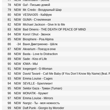
77
NEW
Rammstein - Sonne
78
NEW
Guf - Письмо домой
79
NEW
Mr. Credo - Воздушный Шар
80
NEW
VESNA305 - Кайфую
81
NEW
GUMA - Стеклянная
82
NEW
Michael Jackson - Give In to Me
83
NEW
Bad Omens - THE DEATH OF PEACE OF MIND
84
NEW
Korol I Shut - Звонок
85
NEW
Biosphere - Poa Alpina
86
-34
Ваня Дмитриенко - Шёлк
87
NEW
Akvarium - Поезд в огне
88
NEW
Basta - Love to Distraction
89
NEW
Sade - Kiss of Life
90
NEW
IOWA - МЫ
91
NEW
Icegergert - G-Woman
92
NEW
David Tavaré - Call Me Baby (If You Don’t Know My Name) [feat. 
93
NEW
Emma Louise - Cages
94
NEW
SEVILLE - Бриллиант
95
NEW
Sektor Gaza - Туман (Tuman)
96
NEW
MONATIK - Кружит
97
NEW
Emma Louise - Mirrors
98
NEW
Nargiz - Ты - моя нежность
99
NEW
Daft Punk - Giorgio by Moroder