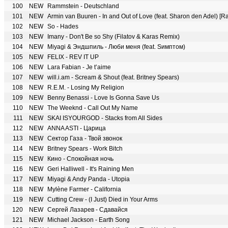
100
NEW
Rammstein - Deutschland
101
NEW
Armin van Buuren - In and Out of Love (feat. Sharon den Adel) [Ra
102
NEW
So - Hades
103
NEW
Imany - Don't Be so Shy (Filatov & Karas Remix)
104
NEW
Miyagi & Эндшпиль - Люби меня (feat. Sимптом)
105
NEW
FELIX - REV IT UP
106
NEW
Lara Fabian - Je t’aime
107
NEW
will.i.am - Scream & Shout (feat. Britney Spears)
108
NEW
R.E.M. - Losing My Religion
109
NEW
Benny Benassi - Love Is Gonna Save Us
110
NEW
The Weeknd - Call Out My Name
111
NEW
SKAI ISYOURGOD - Stacks from All Sides
112
NEW
ANNA ASTI - Царица
113
NEW
Сектор Газа - Твой звонок
114
NEW
Britney Spears - Work Bitch
115
NEW
Кино - Спокойная ночь
116
NEW
Geri Halliwell - It's Raining Men
117
NEW
Miyagi & Andy Panda - Utopia
118
NEW
Mylène Farmer - California
119
NEW
Cutting Crew - (I Just) Died in Your Arms
120
NEW
Сергей Лазарев - Сдавайся
121
NEW
Michael Jackson - Earth Song