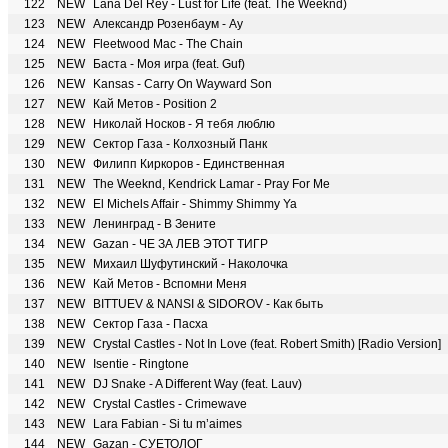
122
NEW
Lana Del Rey - Lust for Life (feat. The Weeknd)
123
NEW
Александр Розенбаум - Ау
124
NEW
Fleetwood Mac - The Chain
125
NEW
Баста - Моя игра (feat. Guf)
126
NEW
Kansas - Carry On Wayward Son
127
NEW
Кай Метов - Position 2
128
NEW
Николай Носков - Я тебя люблю
129
NEW
Сектор Газа - Колхозный Панк
130
NEW
Филипп Киркоров - Единственная
131
NEW
The Weeknd, Kendrick Lamar - Pray For Me
132
NEW
El Michels Affair - Shimmy Shimmy Ya
133
NEW
Ленинград - В Зените
134
NEW
Gazan - ЧЕ ЗА ЛЕВ ЭТОТ ТИГР
135
NEW
Михаил Шуфутинский - Наколочка
136
NEW
Кай Метов - Вспомни Меня
137
NEW
BITTUEV & NANSI & SIDOROV - Как быть
138
NEW
Сектор Газа - Пасха
139
NEW
Crystal Castles - Not In Love (feat. Robert Smith) [Radio Version]
140
NEW
Isentie - Ringtone
141
NEW
DJ Snake - A Different Way (feat. Lauv)
142
NEW
Crystal Castles - Crimewave
143
NEW
Lara Fabian - Si tu m’aimes
144
NEW
Gazan - СУЕТОЛОГ