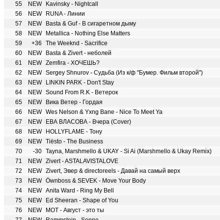
55
NEW
Kavinsky - Nightcall
56
NEW
RUNA - Линии
57
NEW
Basta & Guf - В сигаретном дыму
58
NEW
Metallica - Nothing Else Matters
59
+36
The Weeknd - Sacrifice
60
NEW
Basta & Zivert - неболей
61
NEW
Zemfira - ХОЧЕШЬ?
62
NEW
Sergey Shnurov - Судьба (Из к/ф "Бумер. Фильм второй")
63
NEW
LINKIN PARK - Don't Stay
64
NEW
Sound From R.K - Ветерок
65
NEW
Вика Ветер - Гордая
66
NEW
Wes Nelson & Yxng Bane - Nice To Meet Ya
67
NEW
ЕВА ВЛАСОВА - Вчера (Cover)
68
NEW
HOLLYFLAME - Тону
69
NEW
Tiësto - The Business
70
-30
Tayna, Marshmello & UKAY - Si Ai (Marshmello & Ukay Remix)
71
NEW
Zivert - ASTALAVISTALOVE
72
NEW
Zivert, Эвер & directoreels - Давай на самый верх
73
NEW
Öwnboss & SEVEK - Move Your Body
74
NEW
Anita Ward - Ring My Bell
75
NEW
Ed Sheeran - Shape of You
76
NEW
МОТ - Август - это ты