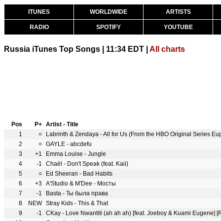
ITUNES
WORLDWIDE
ARTISTS
RADIO
SPOTIFY
YOUTUBE
Russia iTunes Top Songs | 11:34 EDT |
All charts
Pos
P+
Artist - Title
1
=
Labrinth & Zendaya - All for Us (From the HBO Original Series Eu
2
=
GAYLE - abcdefu
3
+1
Emma Louise - Jungle
4
-1
Chaël - Don't Speak (feat. Kaii)
5
=
Ed Sheeran - Bad Habits
6
+3
A'Studio & M'Dee - Мосты
7
-1
Basta - Ты была права
8
NEW
Stray Kids - This & That
9
-1
CKay - Love Nwantiti (ah ah ah) [feat. Joeboy & Kuami Eugene] [