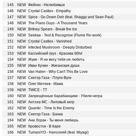
145
NEW
Фейгин - Нелюбимые
146
NEW
Crystal Castles - Empathy
147
NEW
Spice - Go Down Deh (feat. Shaggy and Sean Paul)
148
NEW
The Piano Guys - A Thousand Years
149
NEW
Britney Spears - Break the Ice
150
NEW
Seekae - Test & Recognise (Flume Re-work)
151
NEW
Crystal Castles - Vanished
152
NEW
Infected Mushroom - Deeply Disturbed
153
NEW
Каспийский груз - Красива 80lvl
154
NEW
Жуки - Я не могу тебя не любить
155
NEW
Иван Кучин - Жиганская душа
156
NEW
Van Halen - Why Can't This Be Love
157
NEW
Сектор Газа - Плуги-Вуги
158
NEW
Олег Митяев - Мама
159
NEW
TWICE - TT
160
NEW
Запрещённые барабанщики - Убили негра
161
NEW
Антоха MC - Лиловый негр
162
NEW
Quantic - Time Is the Enemy
163
NEW
Сектор Газа - Банка
164
NEW
Ани Лорак - Ты меня любишь
165
NEW
Кровосток - В баре
166
NEW
TumaniYO - Наполняй (feat. Miyagi)