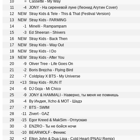
10
=
Cassette - My Way
11
-4
JONY - На сиреневой луне (Леонид Агутин Cover)
12
NEW
Stray Kids & Tele - This & That (Festival Version)
13
NEW
Stray Kids - FARMING
14
-1
Minelli - Rampampam
15
-3
Ed Sheeran - Shivers
16
NEW
Stray Kids - Back Then
17
NEW
Stray Kids - Way Out
18
NEW
Stray Kids - I Do
19
NEW
Stray Kids - After You
20
-9
Oliver Tree - Life Goes On
21
-2
Boris Brejcha - Flying Bird
22
-7
Coldplay X BTS - My Universe
23
+13
Stray Kids - RUN IT
24
-6
DJ Goja - Mi Chico
25
-9
JONY & HAMMALI - Наверно, ты меня не помнишь
26
-4
By Индия, Xcho & МОТ - Шадэ
27
-7
BTS - SWIM
28
-11
Zivert - GAZ
29
-15
Egor Kreed & MakSim - Отпускаю
30
-3
ENZRO - Ты не бойся ночи
31
-10
BEARWOLF - Феникс
32
+2
Elton John & Dua Lipa - Cold Heart (PNAU Remix)