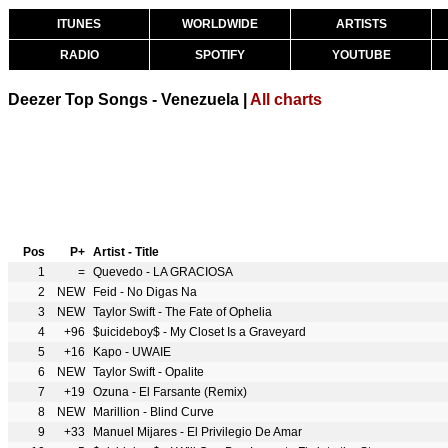
ITUNES
WORLDWIDE
ARTISTS
RADIO
SPOTIFY
YOUTUBE
Deezer Top Songs - Venezuela |
All charts
Pos
P+
Artist - Title
1
=
Quevedo - LA GRACIOSA
2
NEW
Feid - No Digas Na
3
NEW
Taylor Swift - The Fate of Ophelia
4
+96
$uicideboy$ - My Closet Is a Graveyard
5
+16
Kapo - UWAIE
6
NEW
Taylor Swift - Opalite
7
+19
Ozuna - El Farsante (Remix)
8
NEW
Marillion - Blind Curve
9
+33
Manuel Mijares - El Privilegio De Amar