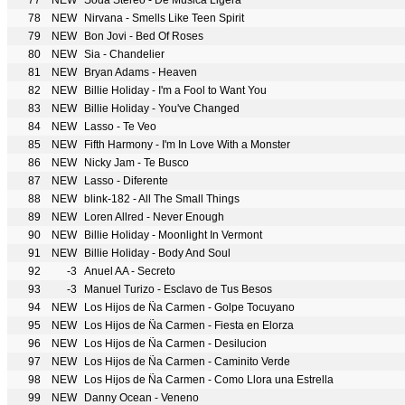
77
NEW
Soda Stereo - De Música Ligera
78
NEW
Nirvana - Smells Like Teen Spirit
79
NEW
Bon Jovi - Bed Of Roses
80
NEW
Sia - Chandelier
81
NEW
Bryan Adams - Heaven
82
NEW
Billie Holiday - I'm a Fool to Want You
83
NEW
Billie Holiday - You've Changed
84
NEW
Lasso - Te Veo
85
NEW
Fifth Harmony - I'm In Love With a Monster
86
NEW
Nicky Jam - Te Busco
87
NEW
Lasso - Diferente
88
NEW
blink-182 - All The Small Things
89
NEW
Loren Allred - Never Enough
90
NEW
Billie Holiday - Moonlight In Vermont
91
NEW
Billie Holiday - Body And Soul
92
-3
Anuel AA - Secreto
93
-3
Manuel Turizo - Esclavo de Tus Besos
94
NEW
Los Hijos de Ña Carmen - Golpe Tocuyano
95
NEW
Los Hijos de Ña Carmen - Fiesta en Elorza
96
NEW
Los Hijos de Ña Carmen - Desilucion
97
NEW
Los Hijos de Ña Carmen - Caminito Verde
98
NEW
Los Hijos de Ña Carmen - Como Llora una Estrella
99
NEW
Danny Ocean - Veneno