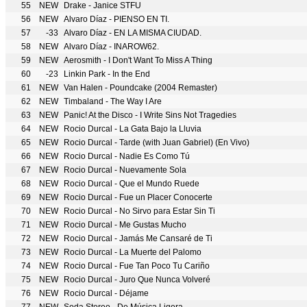
55
NEW
Drake - Janice STFU
56
NEW
Alvaro Díaz - PIENSO EN TI.
57
-33
Alvaro Díaz - EN LA MISMA CIUDAD.
58
NEW
Alvaro Díaz - INAROW62.
59
NEW
Aerosmith - I Don't Want To Miss A Thing
60
-23
Linkin Park - In the End
61
NEW
Van Halen - Poundcake (2004 Remaster)
62
NEW
Timbaland - The Way I Are
63
NEW
Panic! At the Disco - I Write Sins Not Tragedies
64
NEW
Rocio Durcal - La Gata Bajo la Lluvia
65
NEW
Rocio Durcal - Tarde (with Juan Gabriel) (En Vivo)
66
NEW
Rocio Durcal - Nadie Es Como Tú
67
NEW
Rocio Durcal - Nuevamente Sola
68
NEW
Rocio Durcal - Que el Mundo Ruede
69
NEW
Rocio Durcal - Fue un Placer Conocerte
70
NEW
Rocio Durcal - No Sirvo para Estar Sin Ti
71
NEW
Rocio Durcal - Me Gustas Mucho
72
NEW
Rocio Durcal - Jamás Me Cansaré de Ti
73
NEW
Rocio Durcal - La Muerte del Palomo
74
NEW
Rocio Durcal - Fue Tan Poco Tu Cariño
75
NEW
Rocio Durcal - Juro Que Nunca Volveré
76
NEW
Rocio Durcal - Déjame