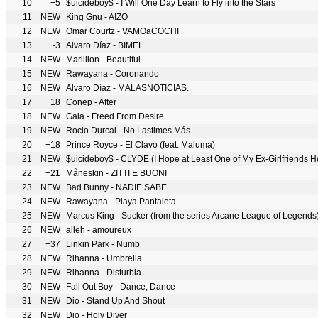
10
+5
$uicideboy$ - I Will One Day Learn to Fly into the Stars
11
NEW
King Gnu - AIZO
12
NEW
Omar Courtz - VAMOaCOCHI
13
-3
Alvaro Díaz - BIMEL.
14
NEW
Marillion - Beautiful
15
NEW
Rawayana - Coronando
16
NEW
Alvaro Díaz - MALASNOTICIAS.
17
+18
Conep - After
18
NEW
Gala - Freed From Desire
19
NEW
Rocio Durcal - No Lastimes Más
20
+18
Prince Royce - El Clavo (feat. Maluma)
21
NEW
$uicideboy$ - CLYDE (I Hope at Least One of My Ex-Girlfriends H
22
+21
Måneskin - ZITTI E BUONI
23
NEW
Bad Bunny - NADIE SABE
24
NEW
Rawayana - Playa Pantaleta
25
NEW
Marcus King - Sucker (from the series Arcane League of Legends
26
NEW
alleh - amoureux
27
+37
Linkin Park - Numb
28
NEW
Rihanna - Umbrella
29
NEW
Rihanna - Disturbia
30
NEW
Fall Out Boy - Dance, Dance
31
NEW
Dio - Stand Up And Shout
32
NEW
Dio - Holy Diver