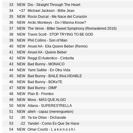
33
NEW
Dio - Straight Through The Heart
34
+37
Michael Jackson - Billie Jean
35
NEW
Rocio Durcal - Me Nace del Corazón
36
NEW
Arctic Monkeys - Do I Wanna Know?
37
NEW
The Verve - Bitter Sweet Symphony (Remastered 2016)
38
NEW
Travis Scott - STOP TRYING TO BE GOD
39
NEW
Phil Collins - Son of Man
40
NEW
Anuel AA - Ella Quiere Beber (Remix)
41
NEW
Anuel AA - Quiere Beber
42
NEW
Reggi El Autentico - Cinturita
43
NEW
Bad Bunny - MONACO
44
NEW
Yami Safdie - En Otra Vida
45
NEW
Bad Bunny - BAILE INoLVIDABLE
46
NEW
Bad Bunny - BOKeTE
47
NEW
Bad Bunny - DtMF
48
NEW
Plan B - Fronteo
49
NEW
Mora - MÁS QUE ALGO
50
NEW
Aitana - SUPERESTRELLA
51
NEW
alleh - capaz (merengueton)
52
-30
Ya Ice Dilan - Dichavate
53
-22
Yandel - Como Es Que Se Hace
54
NEW
Omar Courtz - L a k e n o s h i