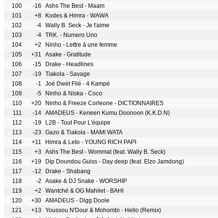
100
-16
Ashs The Best - Maam
101
+8
Kodes & Himra - WAWA
102
-4
Wally B. Seck - Je t'aime
103
-4
TRK. - Numero Uno
104
+2
Ninho - Lettre à une femme
105
+31
Asake - Gratitude
106
-15
Drake - Headlines
107
-19
Tiakola - Savage
108
-1
Joé Dwèt Filé - 4 Kampé
109
-5
Ninho & Niska - Coco
110
+20
Ninho & Freeze Corleone - DICTIONNAIRES
111
-14
AMADEUS - Keneen Kumu Doonoon (K.K.D.N)
112
-19
L2B - Tout Pour L'équipe
113
-23
Gazo & Tiakola - MAMI WATA
114
+11
Himra & Leto - YOUNG RICH PAPI
115
+3
Ashs The Best - Wommat (feat. Wally B. Seck)
116
+19
Dip Doundou Guiss - Day deep (feat. Elzo Jamdong)
117
-12
Drake - Shabang
118
-2
Asake & DJ Snake - WORSHIP
119
+2
Wantché & OG Mahilet - BAHI
120
+30
AMADEUS - Digg Doole
121
+13
Youssou N'Dour & Mohombi - Hello (Remix)