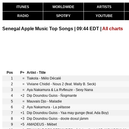
ITUNES
WORLDWIDE
ARTISTS
RADIO
SPOTIFY
YOUTUBE
Senegal Apple Music Top Songs | 09:44 EDT |
All charts
Pos
P+
Artist - Title
1
=
Tiakola - Mélo Décalé
2
=
Viviane Chidid - Nous 2 (feat. Wally B. Seck)
3
=
Aya Nakamura & La Rvfleuze - Sexy Nana
4
+2
Dip Doundou Guiss - Ñogmante
5
=
Mauvais Djo - Maladie
6
-2
Aya Nakamura - La pétasse
7
+1
Dip Doundou Guiss - Yaa may gunge (feat. Ada Boy)
8
+3
Dip Doundou Guiss - doole doxul jàmm
9
+5
AMADEUS - Mébet