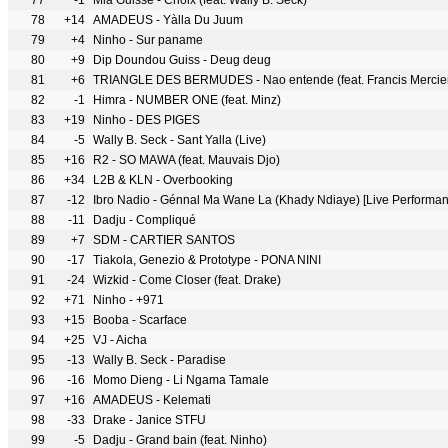
77
-1
Mia Guisse - Choix (feat. Wally B. Seck)
78
+14
AMADEUS - Yàlla Du Juum
79
+4
Ninho - Sur paname
80
+9
Dip Doundou Guiss - Deug deug
81
+6
TRIANGLE DES BERMUDES - Nao entende (feat. Francis Mercier
82
-1
Himra - NUMBER ONE (feat. Minz)
83
+19
Ninho - DES PIGES
84
-5
Wally B. Seck - Sant Yalla (Live)
85
+16
R2 - SO MAWA (feat. Mauvais Djo)
86
+34
L2B & KLN - Overbooking
87
-12
Ibro Nadio - Génnal Ma Wane La (Khady Ndiaye) [Live Performan
88
-11
Dadju - Compliqué
89
+7
SDM - CARTIER SANTOS
90
-17
Tiakola, Genezio & Prototype - PONA NINI
91
-24
Wizkid - Come Closer (feat. Drake)
92
+71
Ninho - +971
93
+15
Booba - Scarface
94
+25
VJ - Aicha
95
-13
Wally B. Seck - Paradise
96
-16
Momo Dieng - Li Ngama Tamale
97
+16
AMADEUS - Kelemati
98
-33
Drake - Janice STFU
99
-5
Dadju - Grand bain (feat. Ninho)