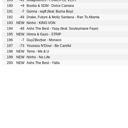
189
-41
Jolagreen23 - FUMER LE VERT
190
+9
Booba & SDM - Dolce Camara
191
-7
Gunna - wgft (feat. Burna Boy)
192
-49
Drake, Future & Molly Santana - Ran To Atlanta
193
NEW
Ninho - KING VON
194
-48
Ashs The Best - Yaay (feat. Souleymane Faye)
195
NEW
Himra & Gazo - STRIP
196
-7
Guy2Bezbar - Monaco
197
-73
Youssou N'Dour - Be Careful
198
NEW
Tems - Me & U
199
NEW
Ninho - No Life
200
NEW
Ashs The Best - Yàlla