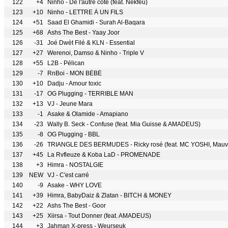
122
+4
Ninho - De l'autre côté (feat. Nekfeu)
123
+10
Ninho - LETTRE À UN FILS
124
+51
Saad El Ghamidi - Surah Al-Baqara
125
+68
Ashs The Best - Yaay Joor
126
-31
Joé Dwèt Filé & KLN - Essential
127
+27
Werenoi, Damso & Ninho - Triple V
128
+55
L2B - Pélican
129
-7
RnBoi - MON BÉBÉ
130
+10
Dadju - Amour toxic
131
-17
OG Plugging - TERRIBLE MAN
132
+13
VJ - Jeune Mara
133
-1
Asake & Olamide - Amapiano
134
-23
Wally B. Seck - Confuse (feat. Mia Guisse & AMADEUS)
135
-8
OG Plugging - BBL
136
-26
TRIANGLE DES BERMUDES - Ricky rosé (feat. MC YOSHI, Mauva
137
+45
La Rvfleuze & Koba LaD - PROMENADE
138
+3
Himra - NOSTALGIE
139
NEW
VJ - C'est carré
140
-9
Asake - WHY LOVE
141
+39
Himra, BabyDaiz & Zlatan - BITCH & MONEY
142
+22
Ashs The Best - Goor
143
+25
Xiirsa - Tout Donner (feat. AMADEUS)
144
+3
Jahman X-press - Weurseuk