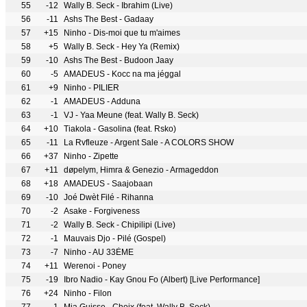
55
-12
Wally B. Seck - Ibrahim (Live)
56
-11
Ashs The Best - Gadaay
57
+15
Ninho - Dis-moi que tu m'aimes
58
+5
Wally B. Seck - Hey Ya (Remix)
59
-10
Ashs The Best - Budoon Jaay
60
-5
AMADEUS - Kocc na ma jéggal
61
+9
Ninho - PILIER
62
-1
AMADEUS - Adduna
63
-1
VJ - Yaa Meune (feat. Wally B. Seck)
64
+10
Tiakola - Gasolina (feat. Rsko)
65
-11
La Rvfleuze - Argent Sale - A COLORS SHOW
66
+37
Ninho - Zipette
67
+11
døpelym, Himra & Genezio - Armageddon
68
+18
AMADEUS - Saajobaan
69
-10
Joé Dwèt Filé - Rihanna
70
-2
Asake - Forgiveness
71
-2
Wally B. Seck - Chipilipi (Live)
72
-1
Mauvais Djo - Pilé (Gospel)
73
-7
Ninho - AU 33ÈME
74
+11
Werenoi - Poney
75
-19
Ibro Nadio - Kay Gnou Fo (Albert) [Live Performance]
76
+24
Ninho - Filon