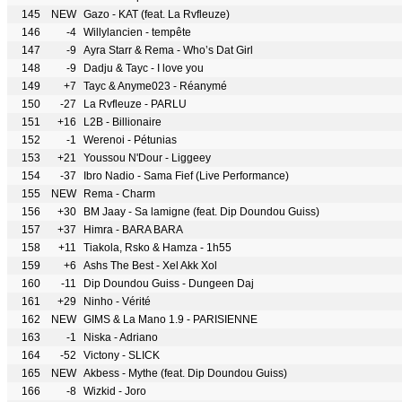
145
NEW
Gazo - KAT (feat. La Rvfleuze)
146
-4
Willylancien - tempête
147
-9
Ayra Starr & Rema - Who’s Dat Girl
148
-9
Dadju & Tayc - I love you
149
+7
Tayc & Anyme023 - Réanymé
150
-27
La Rvfleuze - PARLU
151
+16
L2B - Billionaire
152
-1
Werenoi - Pétunias
153
+21
Youssou N'Dour - Liggeey
154
-37
Ibro Nadio - Sama Fief (Live Performance)
155
NEW
Rema - Charm
156
+30
BM Jaay - Sa lamigne (feat. Dip Doundou Guiss)
157
+37
Himra - BARA BARA
158
+11
Tiakola, Rsko & Hamza - 1h55
159
+6
Ashs The Best - Xel Akk Xol
160
-11
Dip Doundou Guiss - Dungeen Daj
161
+29
Ninho - Vérité
162
NEW
GIMS & La Mano 1.9 - PARISIENNE
163
-1
Niska - Adriano
164
-52
Victony - SLICK
165
NEW
Akbess - Mythe (feat. Dip Doundou Guiss)
166
-8
Wizkid - Joro