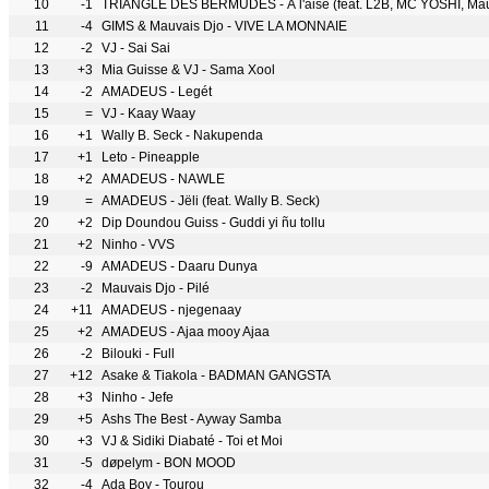
10
-1
TRIANGLE DES BERMUDES - À l'aise (feat. L2B, MC YOSHI, Mau
11
-4
GIMS & Mauvais Djo - VIVE LA MONNAIE
12
-2
VJ - Sai Sai
13
+3
Mia Guisse & VJ - Sama Xool
14
-2
AMADEUS - Legét
15
=
VJ - Kaay Waay
16
+1
Wally B. Seck - Nakupenda
17
+1
Leto - Pineapple
18
+2
AMADEUS - NAWLE
19
=
AMADEUS - Jëli (feat. Wally B. Seck)
20
+2
Dip Doundou Guiss - Guddi yi ñu tollu
21
+2
Ninho - VVS
22
-9
AMADEUS - Daaru Dunya
23
-2
Mauvais Djo - Pilé
24
+11
AMADEUS - njegenaay
25
+2
AMADEUS - Ajaa mooy Ajaa
26
-2
Bilouki - Full
27
+12
Asake & Tiakola - BADMAN GANGSTA
28
+3
Ninho - Jefe
29
+5
Ashs The Best - Ayway Samba
30
+3
VJ & Sidiki Diabaté - Toi et Moi
31
-5
døpelym - BON MOOD
32
-4
Ada Boy - Tourou