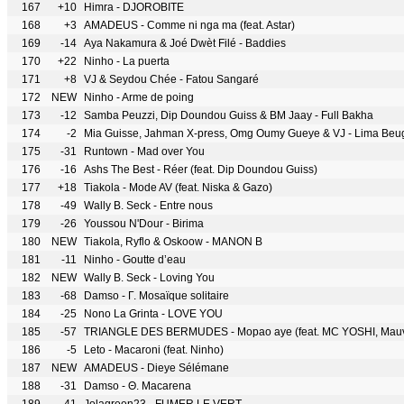
167
+10
Himra - DJOROBITE
168
+3
AMADEUS - Comme ni nga ma (feat. Astar)
169
-14
Aya Nakamura & Joé Dwèt Filé - Baddies
170
+22
Ninho - La puerta
171
+8
VJ & Seydou Chée - Fatou Sangaré
172
NEW
Ninho - Arme de poing
173
-12
Samba Peuzzi, Dip Doundou Guiss & BM Jaay - Full Bakha
174
-2
Mia Guisse, Jahman X-press, Omg Oumy Gueye & VJ - Lima Be
175
-31
Runtown - Mad over You
176
-16
Ashs The Best - Réer (feat. Dip Doundou Guiss)
177
+18
Tiakola - Mode AV (feat. Niska & Gazo)
178
-49
Wally B. Seck - Entre nous
179
-26
Youssou N'Dour - Birima
180
NEW
Tiakola, Ryflo & Oskoow - MANON B
181
-11
Ninho - Goutte d’eau
182
NEW
Wally B. Seck - Loving You
183
-68
Damso - Γ. Mosaïque solitaire
184
-25
Nono La Grinta - LOVE YOU
185
-57
TRIANGLE DES BERMUDES - Mopao aye (feat. MC YOSHI, Mauva
186
-5
Leto - Macaroni (feat. Ninho)
187
NEW
AMADEUS - Dieye Sélémane
188
-31
Damso - Θ. Macarena