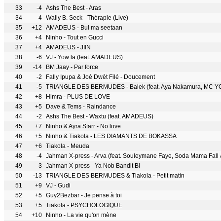
33
-4
Ashs The Best - Aras
34
-4
Wally B. Seck - Thérapie (Live)
35
+12
AMADEUS - Bul ma seetaan
36
+4
Ninho - Tout en Gucci
37
+4
AMADEUS - JIIN
38
-6
VJ - Yow la (feat. AMADEUS)
39
-14
BM Jaay - Par force
40
-2
Fally Ipupa & Joé Dwèt Filé - Doucement
41
-5
TRIANGLE DES BERMUDES - Balek (feat. Aya Nakamura, MC YOS
42
+8
Himra - PLUS DE LOVE
43
+5
Dave & Tems - Raindance
44
-2
Ashs The Best - Waxtu (feat. AMADEUS)
45
+7
Ninho & Ayra Starr - No love
46
+5
Ninho & Tiakola - LES DIAMANTS DE BOKASSA
47
+6
Tiakola - Meuda
48
-4
Jahman X-press - Arva (feat. Souleymane Faye, Soda Mama Fall
49
-3
Jahman X-press - Ya Nob Bandit Bi
50
-13
TRIANGLE DES BERMUDES & Tiakola - Petit matin
51
+9
VJ - Gudi
52
+5
Guy2Bezbar - Je pense à toi
53
+5
Tiakola - PSYCHOLOGIQUE
54
+10
Ninho - La vie qu'on mène