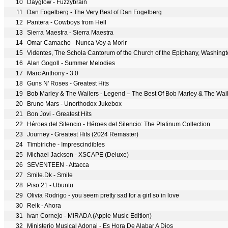
10
Dayglow - Fuzzybrain
11
Dan Fogelberg - The Very Best of Dan Fogelberg
12
Pantera - Cowboys from Hell
13
Sierra Maestra - Sierra Maestra
14
Omar Camacho - Nunca Voy a Morir
15
16
Alan Gogoll - Summer Melodies
17
Marc Anthony - 3.0
18
Guns N' Roses - Greatest Hits
19
Bob Marley & The Wailers - Legend – The Best Of Bob Marley & The Wai
20
Bruno Mars - Unorthodox Jukebox
21
Bon Jovi - Greatest Hits
22
Héroes del Silencio - Héroes del Silencio: The Platinum Collection
23
Journey - Greatest Hits (2024 Remaster)
24
Timbiriche - Imprescindibles
25
Michael Jackson - XSCAPE (Deluxe)
26
SEVENTEEN - Attacca
27
Smile.Dk - Smile
28
Piso 21 - Ubuntu
29
Olivia Rodrigo - you seem pretty sad for a girl so in love
30
Reik - Ahora
31
Ivan Cornejo - MIRADA (Apple Music Edition)
32
Ministerio Musical Adonai - Es Hora De Alabar A Dios