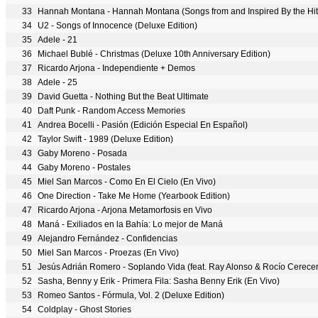
33
Hannah Montana - Hannah Montana (Songs from and Inspired By the Hit
34
U2 - Songs of Innocence (Deluxe Edition)
35
Adele - 21
36
Michael Bublé - Christmas (Deluxe 10th Anniversary Edition)
37
Ricardo Arjona - Independiente + Demos
38
Adele - 25
39
David Guetta - Nothing But the Beat Ultimate
40
Daft Punk - Random Access Memories
41
Andrea Bocelli - Pasión (Edición Especial En Español)
42
Taylor Swift - 1989 (Deluxe Edition)
43
Gaby Moreno - Posada
44
Gaby Moreno - Postales
45
Miel San Marcos - Como En El Cielo (En Vivo)
46
One Direction - Take Me Home (Yearbook Edition)
47
Ricardo Arjona - Arjona Metamorfosis en Vivo
48
Maná - Exiliados en la Bahía: Lo mejor de Maná
49
Alejandro Fernández - Confidencias
50
Miel San Marcos - Proezas (En Vivo)
51
Jesús Adrián Romero - Soplando Vida (feat. Ray Alonso & Rocío Cerece
52
Sasha, Benny y Erik - Primera Fila: Sasha Benny Erik (En Vivo)
53
Romeo Santos - Fórmula, Vol. 2 (Deluxe Edition)
54
Coldplay - Ghost Stories