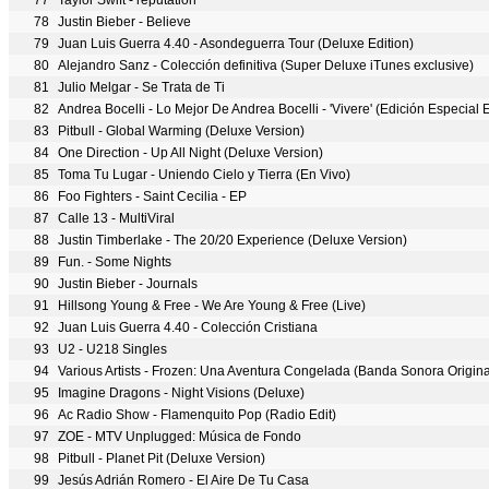
77
Taylor Swift - reputation
78
Justin Bieber - Believe
79
Juan Luis Guerra 4.40 - Asondeguerra Tour (Deluxe Edition)
80
Alejandro Sanz - Colección definitiva (Super Deluxe iTunes exclusive)
81
Julio Melgar - Se Trata de Ti
82
Andrea Bocelli - Lo Mejor De Andrea Bocelli - 'Vivere' (Edición Especial
83
Pitbull - Global Warming (Deluxe Version)
84
One Direction - Up All Night (Deluxe Version)
85
Toma Tu Lugar - Uniendo Cielo y Tierra (En Vivo)
86
Foo Fighters - Saint Cecilia - EP
87
Calle 13 - MultiViral
88
Justin Timberlake - The 20/20 Experience (Deluxe Version)
89
Fun. - Some Nights
90
Justin Bieber - Journals
91
Hillsong Young & Free - We Are Young & Free (Live)
92
Juan Luis Guerra 4.40 - Colección Cristiana
93
U2 - U218 Singles
94
Various Artists - Frozen: Una Aventura Congelada (Banda Sonora Origina
95
Imagine Dragons - Night Visions (Deluxe)
96
Ac Radio Show - Flamenquito Pop (Radio Edit)
97
ZOE - MTV Unplugged: Música de Fondo
98
Pitbull - Planet Pit (Deluxe Version)
99
Jesús Adrián Romero - El Aire De Tu Casa