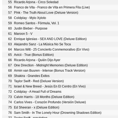
55
Ricardo Arjona - Circo Soledad
56
Franco de Vita - Franco de Vita en Primera Fila (Live)
57
P!nk - The Truth About Love (Deluxe Version)
58
Coldplay - Mylo Xyloto
59
Romeo Santos - Fórmula, Vol. 1
60
Justin Bieber - Purpose
61
Maroon 5 - V
62
Enrique Iglesias - SEX AND LOVE (Deluxe Edition)
63
Alejandro Sanz - La Música No Se Toca
64
Marcos Witt - 25 Concierto Conmemorativo (En Vivo)
65
Avicii - True (Bonus Edition)
66
Ricardo Arjona - Quién Dijo Ayer
67
One Direction - Midnight Memories (Deluxe Edition)
68
Armin van Buuren - Intense (Bonus Track Version)
69
Shakira - Grandes Éxitos
70
Taylor Swift - Red (Deluxe Version)
71
Israel & New Breed - Jesús En El Centro (En Vivo)
72
Coldplay - A Head Full of Dreams
73
Calvin Harris - 18 Months (Deluxe Edition)
74
Carlos Vives - Corazón Profundo (Versión Deluxe)
75
Ed Sheeran - x (Deluxe Edition)
76
Sam Smith - In The Lonely Hour (Drowning Shadows Edition)