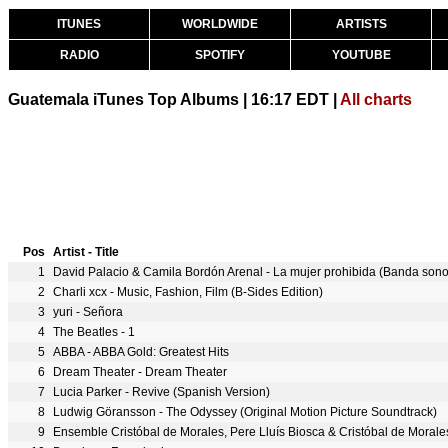
ITUNES
WORLDWIDE
ARTISTS
RADIO
SPOTIFY
YOUTUBE
Guatemala iTunes Top Albums | 16:17 EDT |
All charts
Pos
Artist - Title
1
David Palacio & Camila Bordón Arenal - La mujer prohibida (Banda sonor
2
Charli xcx - Music, Fashion, Film (B-Sides Edition)
3
yuri - Señora
4
The Beatles - 1
5
ABBA - ABBA Gold: Greatest Hits
6
Dream Theater - Dream Theater
7
Lucia Parker - Revive (Spanish Version)
8
Ludwig Göransson - The Odyssey (Original Motion Picture Soundtrack)
9
Ensemble Cristóbal de Morales, Pere Lluís Biosca & Cristóbal de Morales