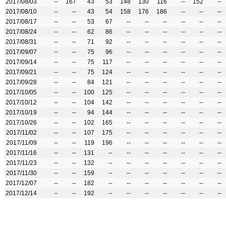
2017/08/03
--
167
43
53
148
130
116
--
152
--
2017/08/10
--
--
43
54
158
176
186
--
--
--
2017/08/17
--
--
53
67
--
--
--
--
--
--
2017/08/24
--
--
62
86
--
--
--
--
--
--
2017/08/31
--
--
71
92
--
--
--
--
--
--
2017/09/07
--
--
75
96
--
--
--
--
--
--
2017/09/14
--
--
75
117
--
--
--
--
--
--
2017/09/21
--
--
75
124
--
--
--
--
--
--
2017/09/28
--
--
84
121
--
--
--
--
--
--
2017/10/05
--
--
100
125
--
--
--
--
--
--
2017/10/12
--
--
104
142
--
--
--
--
--
--
2017/10/19
--
--
94
144
--
--
--
--
--
--
2017/10/26
--
--
102
165
--
--
--
--
--
--
2017/11/02
--
--
107
175
--
--
--
--
--
--
2017/11/09
--
--
119
196
--
--
--
--
--
--
2017/11/16
--
--
131
--
--
--
--
--
--
--
2017/11/23
--
--
132
--
--
--
--
--
--
--
2017/11/30
--
--
159
--
--
--
--
--
--
--
2017/12/07
--
--
182
--
--
--
--
--
--
--
2017/12/14
--
--
192
--
--
--
--
--
--
--