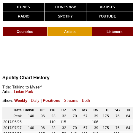
ITUNES
ITUNES WW
ARTISTS
RADIO
SPOTIFY
YOUTUBE
Countries
Artists
Listeners
Spotify Chart History
Title: Talking to Myself
Artist:
Linkin Park
Show:
Weekly
·
Daily
|
Positions
·
Streams
·
Both
Date
Global
DE
HU
CZ
PL
MY
TW
IT
SG
ID
Peak
140
96
23
32
70
57
39
175
76
84
2017/05/25
--
--
110
115
--
--
106
--
--
--
2017/07/27
140
96
23
32
70
57
39
175
76
84