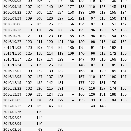
2016/09/08
109
106
171
140
165
133
119
138
139
140
2016/09/15
107
104
140
136
177
138
110
123
145
131
2016/09/22
107
105
127
124
158
138
100
118
155
134
2016/09/29
109
108
126
127
151
121
97
118
150
141
2016/10/06
115
105
125
133
166
134
97
118
151
147
2016/10/13
119
110
124
136
176
129
96
120
157
155
2016/10/20
121
111
123
119
165
125
96
103
154
153
2016/10/27
123
111
120
121
180
130
98
115
160
153
2016/11/03
120
107
114
109
185
125
91
112
162
155
2016/11/10
125
115
114
118
199
140
96
112
172
159
2016/11/17
126
117
114
129
--
147
93
115
169
165
2016/11/24
116
119
125
126
--
148
107
119
185
170
2016/12/01
99
122
139
132
--
163
107
120
189
187
2016/12/08
97
127
137
125
--
157
110
122
190
187
2016/12/15
102
132
142
131
--
177
122
131
176
--
2016/12/22
102
126
115
131
--
175
116
127
174
195
2016/12/29
109
125
124
132
--
166
126
131
188
180
2017/01/05
110
130
128
129
--
155
133
136
194
186
2017/01/12
128
135
146
136
--
--
143
143
--
--
2017/01/26
--
119
--
--
--
--
--
--
--
--
2017/02/02
--
114
--
--
--
--
--
--
--
--
2017/02/09
--
110
--
--
--
--
--
--
--
--
2017/02/16
--
63
--
189
--
--
--
--
--
--