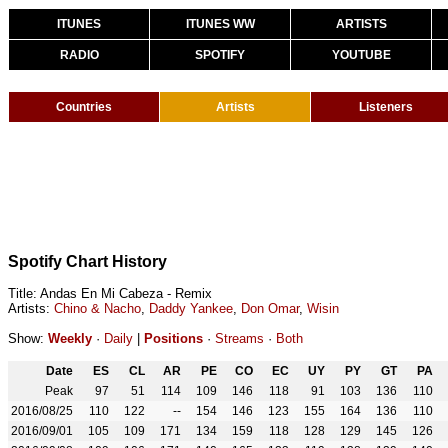
ITUNES
ITUNES WW
ARTISTS
RADIO
SPOTIFY
YOUTUBE
Countries
Artists
Listeners
Spotify Chart History
Title: Andas En Mi Cabeza - Remix
Artists:
Chino & Nacho
,
Daddy Yankee
,
Don Omar
,
Wisin
Show:
Weekly
·
Daily
|
Positions
·
Streams
·
Both
Date
ES
CL
AR
PE
CO
EC
UY
PY
GT
PA
Peak
97
51
114
109
146
118
91
103
136
110
2016/08/25
110
122
--
154
146
123
155
164
136
110
2016/09/01
105
109
171
134
159
118
128
129
145
126