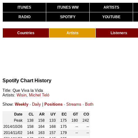
ITUNES
ITUNES WW
ARTISTS
RADIO
SPOTIFY
YOUTUBE
Countries
Artists
Listeners
Spotify Chart History
Title: Que Viva la Vida
Artists:
Wisin
,
Michel Teló
Show:
Weekly
·
Daily
|
Positions
·
Streams
·
Both
Date
CL
AR
UY
EC
GT
CO
Peak
138
158
133
175
180
242
2014/10/26
158
164
168
175
--
--
2014/11/02
144
163
157
179
--
--