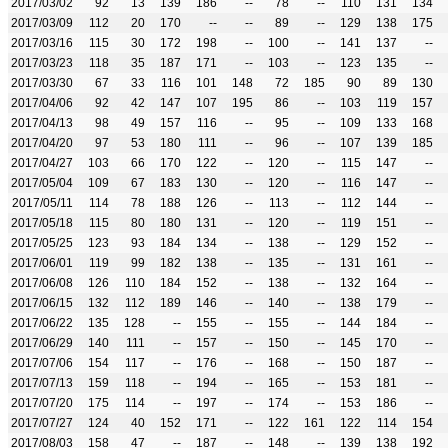
2017/03/02
92
13
139
186
--
78
--
110
131
134
2017/03/09
112
20
170
--
--
89
--
129
138
175
2017/03/16
115
30
172
198
--
100
--
141
137
--
2017/03/23
118
35
187
171
--
103
--
123
135
--
2017/03/30
67
33
116
101
148
72
185
90
89
130
2017/04/06
92
42
147
107
195
86
--
103
119
157
2017/04/13
98
49
157
116
--
95
--
109
133
168
2017/04/20
97
53
180
111
--
96
--
107
139
185
2017/04/27
103
66
170
122
--
120
--
115
147
--
2017/05/04
109
67
183
130
--
120
--
116
147
--
2017/05/11
114
78
188
126
--
113
--
112
144
--
2017/05/18
115
80
180
131
--
120
--
119
151
--
2017/05/25
123
93
184
134
--
138
--
129
152
--
2017/06/01
119
99
182
138
--
135
--
131
161
--
2017/06/08
126
110
184
152
--
138
--
132
164
--
2017/06/15
132
112
189
146
--
140
--
138
179
--
2017/06/22
135
128
--
155
--
155
--
144
184
--
2017/06/29
140
111
--
157
--
150
--
145
170
--
2017/07/06
154
117
--
176
--
168
--
150
187
--
2017/07/13
159
118
--
194
--
165
--
153
181
--
2017/07/20
175
114
--
197
--
174
--
153
186
--
2017/07/27
124
40
152
171
--
122
161
122
114
154
2017/08/03
158
47
--
187
--
148
--
139
138
192