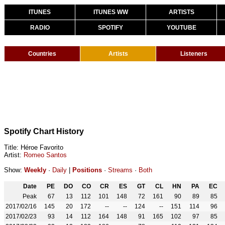
ITUNES
ITUNES WW
ARTISTS
RADIO
SPOTIFY
YOUTUBE
Countries
Artists
Listeners
Spotify Chart History
Title: Héroe Favorito
Artist:
Romeo Santos
Show:
Weekly
·
Daily
|
Positions
·
Streams
·
Both
Date
PE
DO
CO
CR
ES
GT
CL
HN
PA
EC
Peak
67
13
112
101
148
72
161
90
89
85
2017/02/16
145
20
172
--
--
124
--
151
114
96
2017/02/23
93
14
112
164
148
91
165
102
97
85