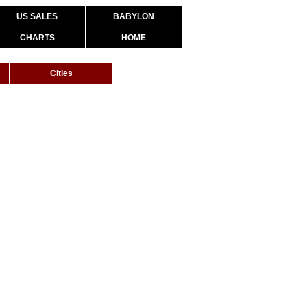
US SALES
BABYLON
CHARTS
HOME
Cities