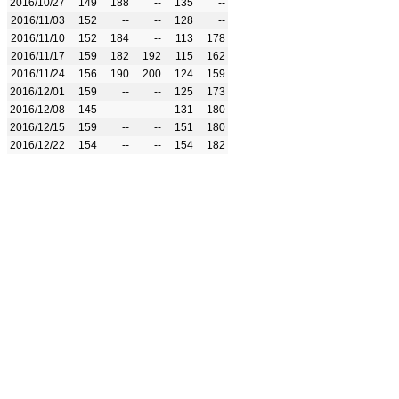
2016/10/27
149
188
--
135
--
2016/11/03
152
--
--
128
--
2016/11/10
152
184
--
113
178
2016/11/17
159
182
192
115
162
2016/11/24
156
190
200
124
159
2016/12/01
159
--
--
125
173
2016/12/08
145
--
--
131
180
2016/12/15
159
--
--
151
180
2016/12/22
154
--
--
154
182