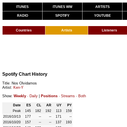
ITUNES
ITUNES WW
ARTISTS
RADIO
SPOTIFY
YOUTUBE
Countries
Artists
Listeners
Spotify Chart History
Title: Nos Olvidamos
Artist:
Ken-Y
Show:
Weekly
·
Daily
|
Positions
·
Streams
·
Both
Date
ES
CL
AR
UY
PY
Peak
145
182
192
113
159
2016/10/13
177
--
--
171
--
2016/10/20
157
--
--
137
193