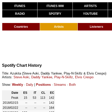
ITUNES
ITUNES WW
ARTISTS
RADIO
SPOTIFY
YOUTUBE
Countries
Artists
Listeners
Spotify Chart History
Title: Azukita (Steve Aoki, Daddy Yankee, Play-N-Skillz & Elvis Crespo)
Artists:
Steve Aoki
,
Daddy Yankee
,
Play-N-Skillz
,
Elvis Crespo
Show:
Weekly
·
Daily
|
Positions
·
Streams
·
Both
Date
ES
IT
CL
EC
Peak
15
53
113
142
2018/02/15
--
--
--
142
2018/02/22
--
--
--
164