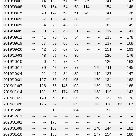
2019/08/01
--
74
181
57
59
85
--
141
--
147
2019/08/08
--
66
154
54
58
114
--
154
--
148
2019/08/15
--
49
147
52
51
149
--
141
--
128
2019/08/22
--
37
105
49
38
--
--
135
--
118
2019/08/29
--
34
70
43
36
--
--
182
--
145
2019/09/05
--
30
73
40
31
--
--
129
--
143
2019/09/12
--
41
70
58
34
--
--
133
--
178
2019/09/19
--
37
82
68
33
--
--
137
--
168
2019/09/26
--
42
66
67
36
--
--
151
--
193
2019/10/03
--
48
56
76
39
--
--
120
--
176
2019/10/10
--
60
42
78
64
--
--
120
--
163
2019/10/17
--
79
43
78
77
--
179
111
--
145
2019/10/24
--
91
46
84
85
--
149
127
--
147
2019/10/31
--
127
58
97
105
--
170
134
--
162
2019/11/07
--
126
65
145
103
--
139
124
--
168
2019/11/14
--
131
63
174
107
--
138
119
--
142
2019/11/21
--
149
69
192
129
--
168
122
199
170
2019/11/28
--
176
87
--
139
--
163
118
183
167
2019/12/05
--
--
110
--
184
--
--
156
--
--
2019/12/12
--
--
--
--
--
--
--
--
--
--
2020/01/02
--
--
173
--
--
--
--
--
--
--
2020/01/09
--
--
167
--
--
--
170
144
--
182
2020/01/16
--
--
185
--
--
--
177
154
--
186