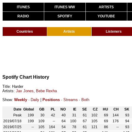
ITUNES
ITUNES WW
ARTISTS
RADIO
SPOTIFY
YOUTUBE
Countries
Artists
Listeners
Spotify Chart History
Title: Harder
Artists:
Jax Jones
,
Bebe Rexha
Show:
Weekly
·
Daily
|
Positions
·
Streams
·
Both
Date
Global
GB
PL
NO
IE
SE
CZ
HU
CH
SK
Peak
199
30
42
40
31
61
102
69
144
93
2019/07/18
199
109
--
64
100
67
105
69
176
94
2019/07/25
--
105
164
54
78
61
121
86
--
93