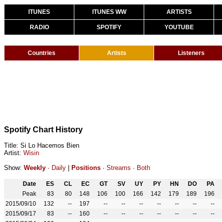
ITUNES
ITUNES WW
ARTISTS
RADIO
SPOTIFY
YOUTUBE
Countries
Artists
Listeners
Spotify Chart History
Title: Si Lo Hacemos Bien
Artist:
Wisin
Show:
Weekly
·
Daily
|
Positions
·
Streams
·
Both
Date
ES
CL
EC
GT
SV
UY
PY
HN
DO
PA
Peak
83
80
148
106
100
166
142
179
189
196
2015/09/10
132
--
197
--
--
--
--
--
--
--
2015/09/17
83
--
160
--
--
--
--
--
--
--