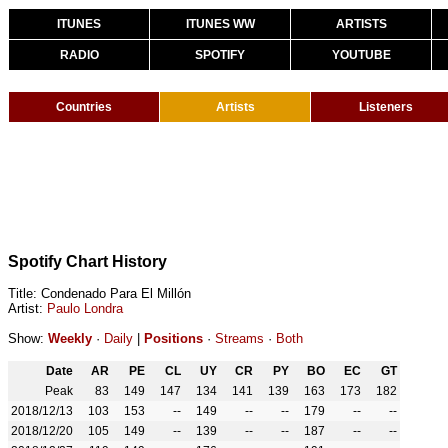
ITUNES
ITUNES WW
ARTISTS
RADIO
SPOTIFY
YOUTUBE
Countries
Artists
Listeners
Spotify Chart History
Title: Condenado Para El Millón
Artist:
Paulo Londra
Show:
Weekly
·
Daily
|
Positions
·
Streams
·
Both
Date
AR
PE
CL
UY
CR
PY
BO
EC
GT
Peak
83
149
147
134
141
139
163
173
182
2018/12/13
103
153
--
149
--
--
179
--
--
2018/12/20
105
149
--
139
--
--
187
--
--