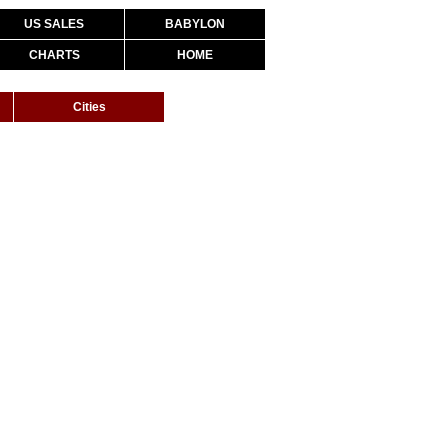
US SALES
BABYLON
CHARTS
HOME
Cities