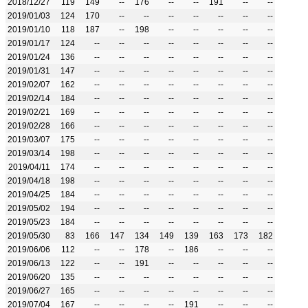
2018/12/27
119
149
--
176
--
--
191
--
--
2019/01/03
124
170
--
--
--
--
--
--
--
2019/01/10
118
187
--
198
--
--
--
--
--
2019/01/17
124
--
--
--
--
--
--
--
--
2019/01/24
136
--
--
--
--
--
--
--
--
2019/01/31
147
--
--
--
--
--
--
--
--
2019/02/07
162
--
--
--
--
--
--
--
--
2019/02/14
184
--
--
--
--
--
--
--
--
2019/02/21
169
--
--
--
--
--
--
--
--
2019/02/28
166
--
--
--
--
--
--
--
--
2019/03/07
175
--
--
--
--
--
--
--
--
2019/03/14
198
--
--
--
--
--
--
--
--
2019/04/11
174
--
--
--
--
--
--
--
--
2019/04/18
198
--
--
--
--
--
--
--
--
2019/04/25
184
--
--
--
--
--
--
--
--
2019/05/02
194
--
--
--
--
--
--
--
--
2019/05/23
184
--
--
--
--
--
--
--
--
2019/05/30
83
166
147
134
149
139
163
173
182
2019/06/06
112
--
--
178
--
186
--
--
--
2019/06/13
122
--
--
191
--
--
--
--
--
2019/06/20
135
--
--
--
--
--
--
--
--
2019/06/27
165
--
--
--
--
--
--
--
--
2019/07/04
167
--
--
--
--
191
--
--
--