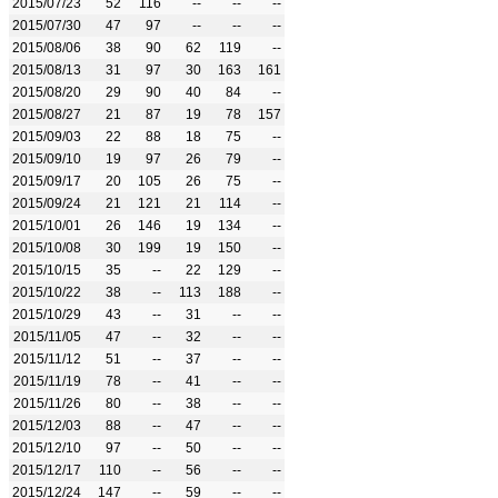
2015/07/23
52
116
--
--
--
2015/07/30
47
97
--
--
--
2015/08/06
38
90
62
119
--
2015/08/13
31
97
30
163
161
2015/08/20
29
90
40
84
--
2015/08/27
21
87
19
78
157
2015/09/03
22
88
18
75
--
2015/09/10
19
97
26
79
--
2015/09/17
20
105
26
75
--
2015/09/24
21
121
21
114
--
2015/10/01
26
146
19
134
--
2015/10/08
30
199
19
150
--
2015/10/15
35
--
22
129
--
2015/10/22
38
--
113
188
--
2015/10/29
43
--
31
--
--
2015/11/05
47
--
32
--
--
2015/11/12
51
--
37
--
--
2015/11/19
78
--
41
--
--
2015/11/26
80
--
38
--
--
2015/12/03
88
--
47
--
--
2015/12/10
97
--
50
--
--
2015/12/17
110
--
56
--
--
2015/12/24
147
--
59
--
--