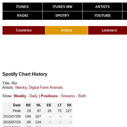
ITUNES
ITUNES WW
ARTISTS
RADIO
SPOTIFY
YOUTUBE
Countries
Artists
Listeners
Spotify Chart History
Title: Rio
Artists:
Netsky
,
Digital Farm Animals
Show:
Weekly
·
Daily
|
Positions
·
Streams
·
Both
Date
BE
NL
EE
LT
SK
Peak
19
87
18
75
127
2015/07/09
199
167
--
--
--
2015/07/16
69
134
--
--
--