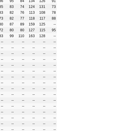
86
95
84
134
126
91
85
83
74
124
131
73
83
82
76
113
108
78
73
82
77
118
117
88
80
87
89
159
125
--
72
80
80
127
115
95
83
99
110
163
128
--
--
--
--
--
--
--
--
--
--
--
--
--
--
--
--
--
--
--
--
--
--
--
--
--
--
--
--
--
--
--
--
--
--
--
--
--
--
--
--
--
--
--
--
--
--
--
--
--
--
--
--
--
--
--
--
--
--
--
--
--
--
--
--
--
--
--
--
--
--
--
--
--
--
--
--
--
--
--
--
--
--
--
--
--
--
--
--
--
--
--
--
--
--
--
--
--