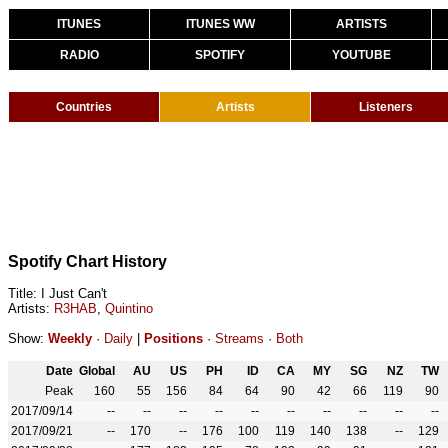
ITUNES
ITUNES WW
ARTISTS
RADIO
SPOTIFY
YOUTUBE
Countries
Artists
Listeners
Spotify Chart History
Title: I Just Can't
Artists:
R3HAB
,
Quintino
Show:
Weekly
·
Daily
|
Positions
·
Streams
·
Both
Date
Global
AU
US
PH
ID
CA
MY
SG
NZ
TW
Peak
160
55
156
84
64
90
42
66
119
90
2017/09/14
--
--
--
--
--
--
--
--
--
--
2017/09/21
--
170
--
176
100
119
140
138
--
129