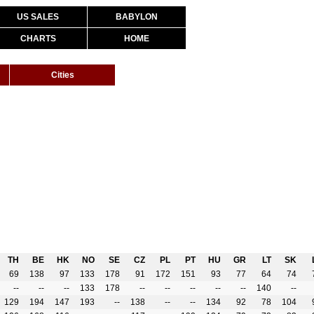
US SALES
BABYLON
CHARTS
HOME
Cities
TH
BE
HK
NO
SE
CZ
PL
PT
HU
GR
LT
SK
69
138
97
133
178
91
172
151
93
77
64
74
--
--
--
133
178
--
--
--
--
--
140
--
129
194
147
193
--
138
--
--
134
92
78
104