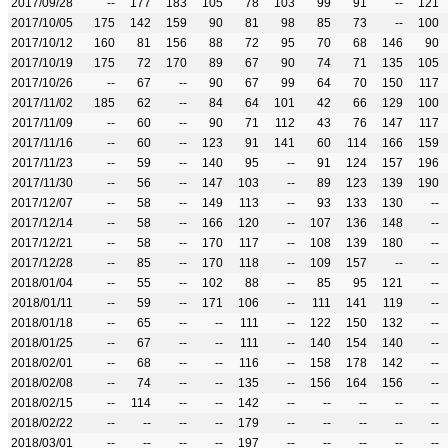
2017/09/28
--
177
183
105
78
103
99
91
--
121
2017/10/05
175
142
159
90
81
98
85
73
--
100
2017/10/12
160
81
156
88
72
95
70
68
146
90
2017/10/19
175
72
170
89
67
90
74
71
135
105
2017/10/26
--
67
--
90
67
99
64
70
150
117
2017/11/02
185
62
--
84
64
101
42
66
129
100
2017/11/09
--
60
--
90
71
112
43
76
147
117
2017/11/16
--
60
--
123
91
141
60
114
166
159
2017/11/23
--
59
--
140
95
--
91
124
157
196
2017/11/30
--
56
--
147
103
--
89
123
139
190
2017/12/07
--
58
--
149
113
--
93
133
130
--
2017/12/14
--
58
--
166
120
--
107
136
148
--
2017/12/21
--
58
--
170
117
--
108
139
180
--
2017/12/28
--
85
--
170
118
--
109
157
--
--
2018/01/04
--
55
--
102
88
--
85
95
121
--
2018/01/11
--
59
--
171
106
--
111
141
119
--
2018/01/18
--
65
--
--
111
--
122
150
132
--
2018/01/25
--
67
--
--
111
--
140
154
140
--
2018/02/01
--
68
--
--
116
--
158
178
142
--
2018/02/08
--
74
--
--
135
--
156
164
156
--
2018/02/15
--
114
--
--
142
--
--
--
--
--
2018/02/22
--
--
--
--
179
--
--
--
--
--
2018/03/01
--
--
--
--
197
--
--
--
--
--