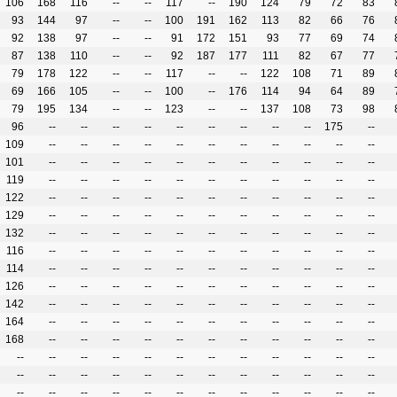
106
168
116
--
--
117
--
190
124
79
72
83
93
144
97
--
--
100
191
162
113
82
66
76
92
138
97
--
--
91
172
151
93
77
69
74
87
138
110
--
--
92
187
177
111
82
67
77
79
178
122
--
--
117
--
--
122
108
71
89
69
166
105
--
--
100
--
176
114
94
64
89
79
195
134
--
--
123
--
--
137
108
73
98
96
--
--
--
--
--
--
--
--
--
175
--
109
--
--
--
--
--
--
--
--
--
--
--
101
--
--
--
--
--
--
--
--
--
--
--
119
--
--
--
--
--
--
--
--
--
--
--
122
--
--
--
--
--
--
--
--
--
--
--
129
--
--
--
--
--
--
--
--
--
--
--
132
--
--
--
--
--
--
--
--
--
--
--
116
--
--
--
--
--
--
--
--
--
--
--
114
--
--
--
--
--
--
--
--
--
--
--
126
--
--
--
--
--
--
--
--
--
--
--
142
--
--
--
--
--
--
--
--
--
--
--
164
--
--
--
--
--
--
--
--
--
--
--
168
--
--
--
--
--
--
--
--
--
--
--
--
--
--
--
--
--
--
--
--
--
--
--
--
--
--
--
--
--
--
--
--
--
--
--
--
--
--
--
--
--
--
--
--
--
--
--