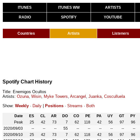
ITUNES
ITUNES WW
ARTISTS
RADIO
SPOTIFY
YOUTUBE
Countries
Artists
Listeners
Spotify Chart History
Title: Enemigos Ocultos
Artists:
Ozuna
,
Wisin
,
Myke Towers
,
Arcangel
,
Juanka
,
Cosculluela
Show:
Weekly
·
Daily
|
Positions
·
Streams
·
Both
Date
ES
CL
AR
DO
CO
PE
PA
UY
GT
PY
Peak
25
42
73
7
62
118
42
56
97
96
2020/09/03
--
--
--
55
--
--
--
--
--
--
2020/09/10
25
42
73
7
62
118
42
56
97
96