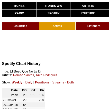
ITUNES
ITUNES WW
ARTISTS
RADIO
SPOTIFY
YOUTUBE
Countries
Artists
Listeners
Spotify Chart History
Title: El Beso Que No Le Di
Artists:
Romeo Santos
,
Kiko Rodriguez
Show:
Weekly
·
Daily
|
Positions
·
Streams
·
Both
Date
DO
GT
PA
Peak
20
195
186
2019/04/11
20
--
200
2019/04/18
54
--
--