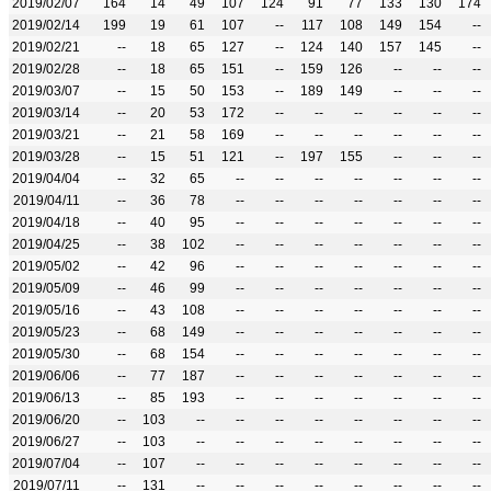
2019/02/07
164
14
49
107
124
91
77
133
130
174
2019/02/14
199
19
61
107
--
117
108
149
154
--
2019/02/21
--
18
65
127
--
124
140
157
145
--
2019/02/28
--
18
65
151
--
159
126
--
--
--
2019/03/07
--
15
50
153
--
189
149
--
--
--
2019/03/14
--
20
53
172
--
--
--
--
--
--
2019/03/21
--
21
58
169
--
--
--
--
--
--
2019/03/28
--
15
51
121
--
197
155
--
--
--
2019/04/04
--
32
65
--
--
--
--
--
--
--
2019/04/11
--
36
78
--
--
--
--
--
--
--
2019/04/18
--
40
95
--
--
--
--
--
--
--
2019/04/25
--
38
102
--
--
--
--
--
--
--
2019/05/02
--
42
96
--
--
--
--
--
--
--
2019/05/09
--
46
99
--
--
--
--
--
--
--
2019/05/16
--
43
108
--
--
--
--
--
--
--
2019/05/23
--
68
149
--
--
--
--
--
--
--
2019/05/30
--
68
154
--
--
--
--
--
--
--
2019/06/06
--
77
187
--
--
--
--
--
--
--
2019/06/13
--
85
193
--
--
--
--
--
--
--
2019/06/20
--
103
--
--
--
--
--
--
--
--
2019/06/27
--
103
--
--
--
--
--
--
--
--
2019/07/04
--
107
--
--
--
--
--
--
--
--
2019/07/11
--
131
--
--
--
--
--
--
--
--