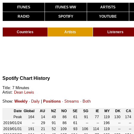
ITUNES
ITUNES WW
ARTISTS
RADIO
SPOTIFY
YOUTUBE
Countries
Artists
Listeners
Spotify Chart History
Title: 7 Minutes
Artist:
Dean Lewis
Show:
Weekly
·
Daily
|
Positions
·
Streams
·
Both
Date
Global
AU
NZ
NO
SE
SG
IE
MY
DK
CA
Peak
164
14
49
86
61
91
77
119
130
174
2019/01/24
--
29
91
86
61
--
--
196
--
--
2019/01/31
191
21
52
109
93
106
114
119
--
--